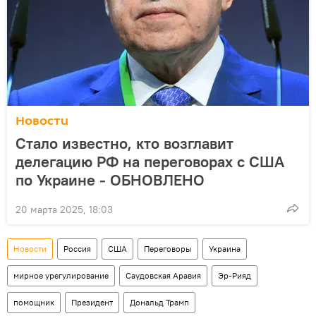
Новости
Стало известно, кто возглавит
делегацию РФ на переговорах с США
по Украине - ОБНОВЛЕНО
20 марта 2025, 18:03
Новости
Россия
США
Переговоры
Украина
мирное урегулирование
Саудовская Аравия
Эр-Рияд
помощник
Президент
Дональд Трамп