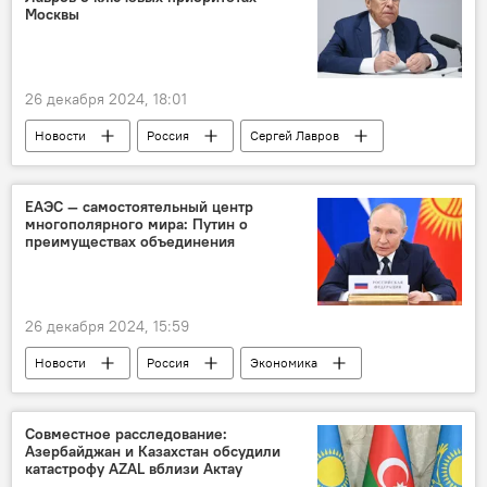
Евразийская экономическая комиссия
Москвы
26 декабря 2024, 18:01
Новости
Россия
Сергей Лавров
МИД России
Ближний Восток
Конфликт
Сирия
Турция
ЕАЭС — самостоятельный центр
многополярного мира: Путин о
Иран
США
Украина
преимуществах объединения
Политика
26 декабря 2024, 15:59
Новости
Россия
Экономика
ЕАЭС
Ленинградская область
Саммит
Владимир Путин
Торговля
Совместное расследование:
Азербайджан и Казахстан обсудили
Инвестиции
многополярный мир
катастрофу AZAL вблизи Актау