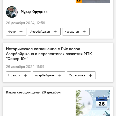
Мурад Оруджев
26 декабря 2024, 12:59
Фото
Азербайджан
Казахстан
фотолента
МУЛЬТИМЕДИА
Происшествия
Гибель
Баку
Историческое соглашение с РФ: посол
Азербайджана о перспективах развития МТК
Траур
Минута молчания
"Север-Юг"
26 декабря 2024, 11:59
Новости
Азербайджан
Экономика
Россия
Грузоперевозки
Железная дорога
Коридор "Север-Юг"
Какой сегодня день: 26 декабря
МТК
посол Азербайджана в России Рахман Мустафаев
Санкт-Петербург
Инфраструктура