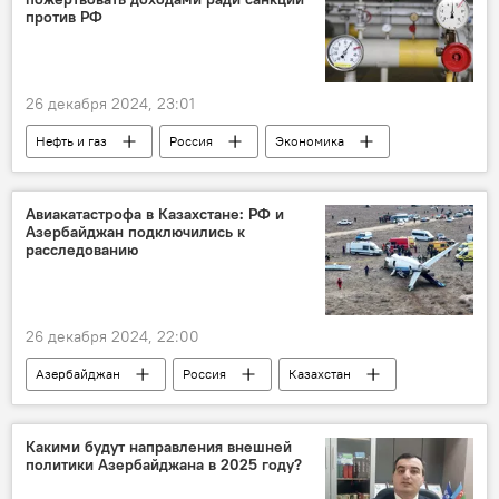
ФК "Карабах"
против РФ
Крушение самолета AZAL в Казахстане
26 декабря 2024, 23:01
Нефть и газ
Россия
Экономика
Энергетика
Газ
Европа
Украина
СВО
Транзит газа
Авиакатастрофа в Казахстане: РФ и
Азербайджан подключились к
Словакия
Австрия
"Газпром"
расследованию
Венгрия
США
Санкции
26 декабря 2024, 22:00
Азербайджан
Россия
Казахстан
ЗАО "Азербайджанские Авиалинии" (AZAL)
Авиакатастрофа
Расследование
Какими будут направления внешней
политики Азербайджана в 2025 году?
"Черный ящик"