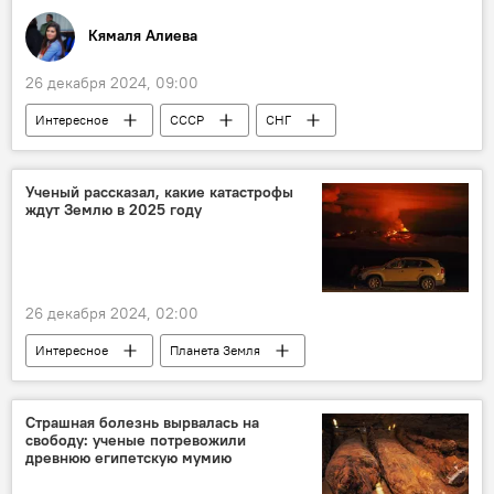
Логистика
Кямаля Алиева
26 декабря 2024, 09:00
Интересное
СССР
СНГ
Общество
Распад
Амина Дильбази
Азербайджан
Ученый рассказал, какие катастрофы
ждут Землю в 2025 году
Кто сегодня родился
Какой сегодня праздник
История
Цунами
Китай
26 декабря 2024, 02:00
Интересное
Планета Земля
Ученый
Климатолог
Россия
Экологическая катастрофа
Катастрофы
Страшная болезнь вырвалась на
свободу: ученые потревожили
Ураган
Наводнение
Ливни
древнюю египетскую мумию
Засуха