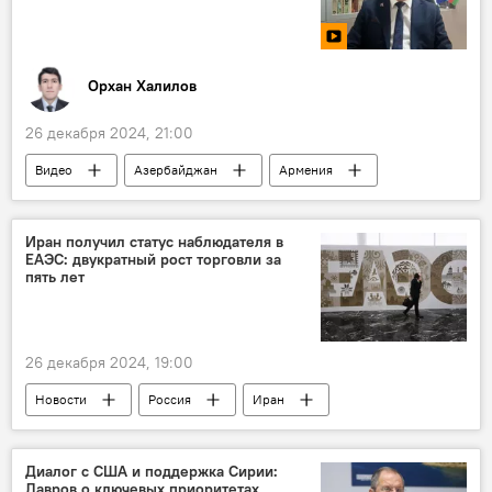
Правоохранительные органы
Крушение самолета AZAL в Казахстане
Орхан Халилов
26 декабря 2024, 21:00
Видео
Азербайджан
Армения
Южный Кавказ
Политика
мнение
Итоги года
Иран получил статус наблюдателя в
ЕАЭС: двукратный рост торговли за
пять лет
26 декабря 2024, 19:00
Новости
Россия
Иран
Экономика
ЕАЭС
Торговля
Статус наблюдателя
Диалог с США и поддержка Сирии:
Лавров о ключевых приоритетах