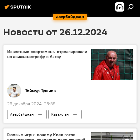
Азербайджан
Новости от 26.12.2024
Известные спортсмены отреагировали
на авиакатастрофу в Актау
Теймур Тушиев
26 декабря 2024, 23:59
Азербайджан
Казахстан
Происшествия
Авиакатастрофа
Россия
Соболезнования
Футбол
Газовые игры: почему Киев готов
пожертвовать доходами ради санкций