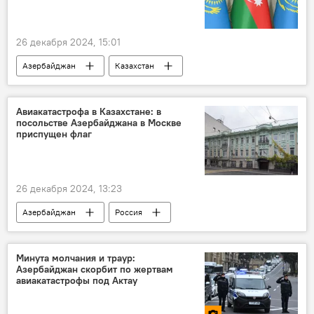
26 декабря 2024, 15:01
Азербайджан
Казахстан
Премьер-министр
Али Асадов
МИД Азербайджана
Джейхун Байрамов
Авиакатастрофа в Казахстане: в
посольстве Азербайджана в Москве
Авиакатастрофа
приспущен флаг
ЗАО "Азербайджанские Авиалинии" (AZAL)
Гибель
26 декабря 2024, 13:23
Крушение самолета AZAL в Казахстане
Азербайджан
Россия
посольство Азербайджана в России
Траур
Авиакатастрофа
Минута молчания и траур:
Азербайджан скорбит по жертвам
Крушение самолета AZAL в Казахстане
авиакатастрофы под Актау