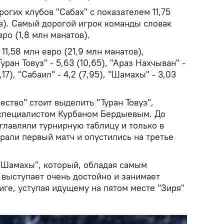
огих клубов "Сабах" с показателем 11,75
в). Самый дорогой игрок команды словак
ро (1,8 млн манатов).
 11,58 млн евро (21,9 млн манатов),
Туран Товуз" - 5,63 (10,65), "Араз Нахчыван" -
9,17), "Сабаил" - 4,2 (7,95), "Шамахы" - 3,03
ство" стоит выделить "Туран Товуз",
специалистом Курбаном Бердыевым. До
главляли турнирную таблицу и только в
али первый матч и опустились на третье
 "Шамахы", который, обладая самым
выступает очень достойно и занимает
ге, уступая идущему на пятом месте "Зиря"