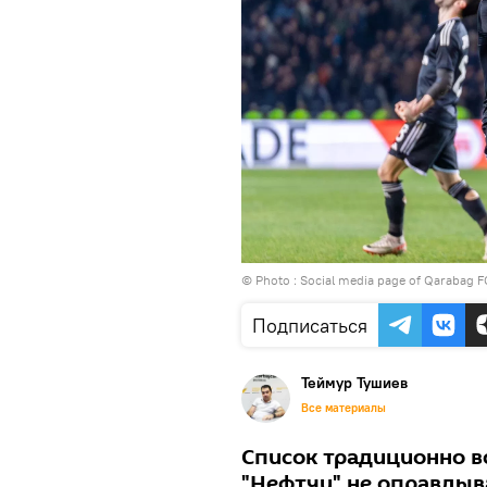
© Photo :
Social media page of Qarabag F
Подписаться
Теймур Тушиев
Все материалы
Список традиционно во
"Нефтчи" не оправдыв