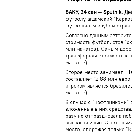
БАКУ, 24 сен — Sputnik.
Дей
футболу агдамский "Караб
футбольным клубом страны
Согласно данным авторитет
стоимость футболистов "ск
млн манатов). Самым доро
трансферная стоимость кот
манатов).
Второе место занимает "Н
составляет 12,88 млн евро
игроком является бразилец
манатов).
В случае с "нефтяниками" 
вложенные в них средства.
разу не отпраздновала поб
сыграв вничью. С четырьм
место, опережая только "К