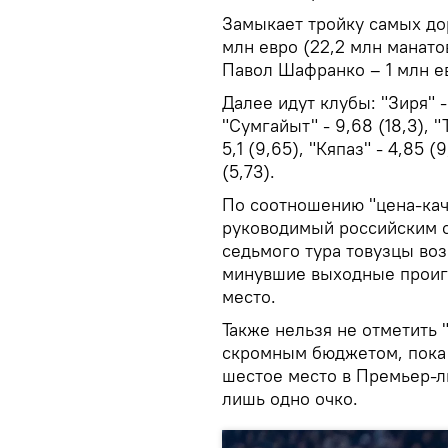
Замыкает тройку самых дор
млн евро (22,2 млн манато
Павол Шафранко – 1 млн ев
Далее идут клубы: "Зиря" -
"Сумгайыт" - 9,68 (18,3), "
5,1 (9,65), "Кяпаз" - 4,85 (
(5,73).
По соотношению "цена-каче
руководимый российским 
седьмого тура товузцы воз
минувшие выходные проигр
место.
Также нельзя не отметить
скромным бюджетом, пока 
шестое место в Премьер-ли
лишь одно очко.