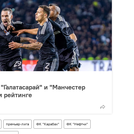
 "Галатасарай" и "Манчестер
м рейтинге
премьер-лига
ФК "Карабах"
ФК "Нефтчи"