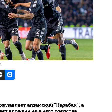
C
зглавляет агдамский "Карабах", а
ает вложенные в него средства.