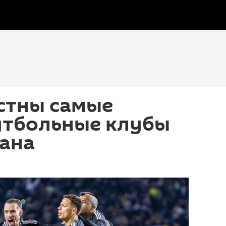
стны самые
утбольные клубы
ана