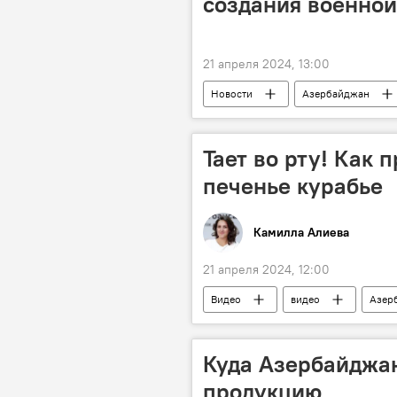
создания военно
21 апреля 2024, 13:00
Новости
Азербайджан
военная полиция
Годовщин
Тает во рту! Как 
печенье курабье
Камилла Алиева
21 апреля 2024, 12:00
Видео
видео
Азер
рецепт
Куда Азербайджа
продукцию