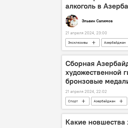
алкоголь в Азерб
Эльвин Салимов
21 апреля 2024, 23:00
Эксклюзивы
Азербайджан
Алкоголь
Требования закон
Сборная Азербай
художественной г
бронзовые медал
21 апреля 2024, 22:02
Спорт
Азербайджан
Бронзовая медаль
Выступл
Какие новшества 