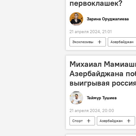
первоклашек?
Зарина Оруджалиева
21 апреля 2024, 21:01
Эксклюзивы
Азербайджан
Образование
Школа
Михаиал Мамиашв
Азербайджана поб
выигрывая росси
Теймур Тушиев
21 апреля 2024, 20:00
Спорт
Азербайджан
Вольная борьба
Тренер