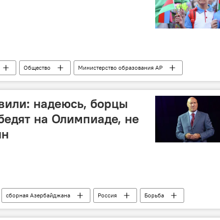
Общество
Министерство образования АР
Первоклассники
или: надеюсь, борцы
едят на Олимпиаде, не
ян
сборная Азербайджана
Россия
Борьба
Интервью
Олимпиада-2024