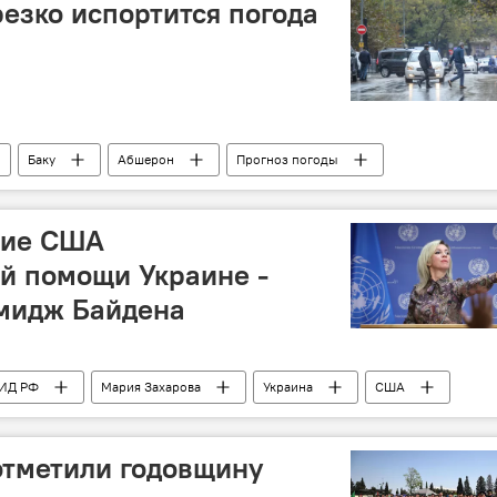
езко испортится погода
Баку
Абшерон
Прогноз погоды
снижение температуры
ние США
й помощи Украине -
имидж Байдена
ИД РФ
Мария Захарова
Украина
США
омощь
Выборы
отметили годовщину