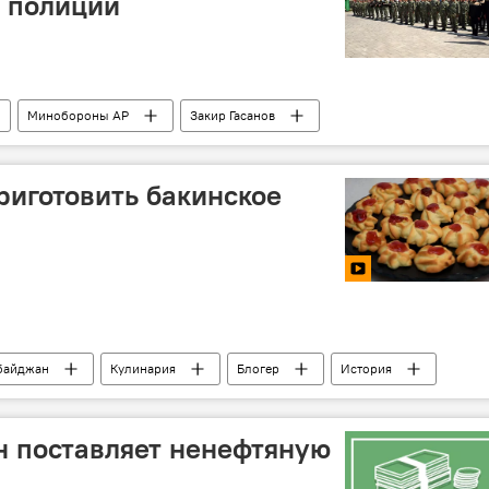
й полиции
Минобороны АР
Закир Гасанов
а
Гянджа
приготовить бакинское
байджан
Кулинария
Блогер
История
н поставляет ненефтяную