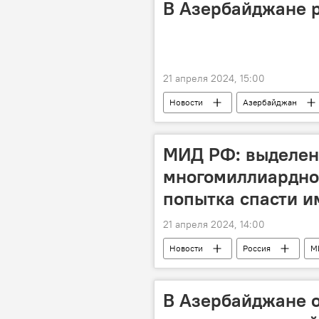
В Азербайджане р
21 апреля 2024, 15:00
Новости
Азербайджан
Туман
Дождь
Снег
МИД РФ: выделе
многомиллиардно
попытка спасти 
21 апреля 2024, 14:00
Новости
Россия
М
Джо Байден
Финансовая п
В Азербайджане 