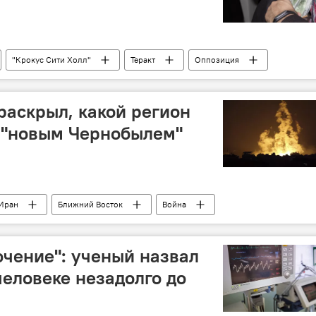
"Крокус Сити Холл"
Теракт
Оппозиция
тор USAID Саманта Пауэр
Фонд Сороса
авказ
Грузия
раскрыл, какой регион
 "новым Чернобылем"
Иран
Ближний Восток
Война
Чернобыльская АЭС
Авария
последствия
Политика
чение": ученый назвал
человеке незадолго до