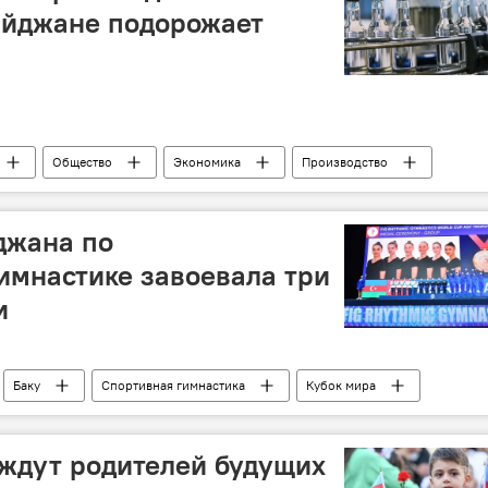
айджане подорожает
Общество
Экономика
Производство
а
Подорожание
джана по
имнастике завоевала три
и
Баку
Спортивная гимнастика
Кубок мира
ение
ждут родителей будущих