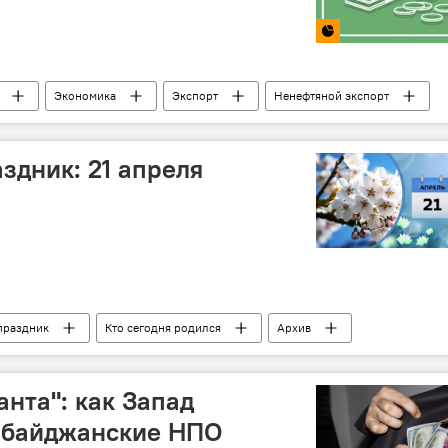
Экономика
Экспорт
Ненефтяной экспорт
здник: 21 апреля
праздник
Кто сегодня родился
Архив
лизавета II
СССР
ЮНЕСКО
Вступление
ационной деятельности
анта": как Запад
рбайджанские НПО