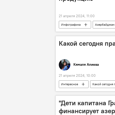
21 апреля 2024, 11:00
Инфографика
Азербайджан
Россия
Какой сегодня пра
Кямаля Алиева
21 апреля 2024, 10:00
Интересное
Какой сегодня 
Великобритания
Королева Е
Всемирный день творчества и иннов
"Дети капитана Гр
финансирует азе