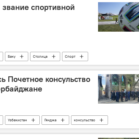
а звание спортивной
Баку
Столица
Спорт
сь Почетное консульство
ербайджане
Узбекистан
Гянджа
консульство