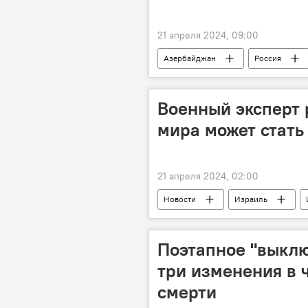
21 апреля 2024, 09:00
Азербайджан
Россия
США
USAID
дирек
Центральная Азия
Южный К
Военный эксперт 
мира может стать
21 апреля 2024, 02:00
Новости
Израиль
ядерные объекты
Удары
военный эксперт Василий Дандыкин
Поэтапное "выклю
три изменения в 
смерти