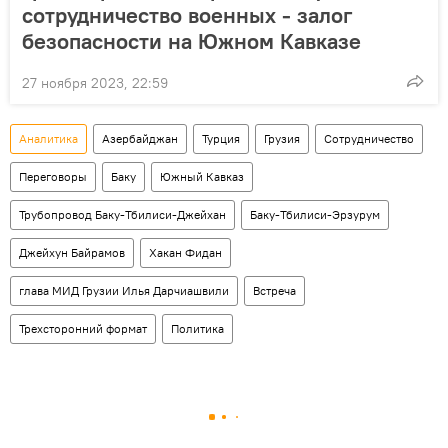
сотрудничество военных - залог
безопасности на Южном Кавказе
27 ноября 2023, 22:59
Аналитика
Азербайджан
Турция
Грузия
Сотрудничество
Переговоры
Баку
Южный Кавказ
Трубопровод Баку-Тбилиси-Джейхан
Баку-Тбилиси-Эрзурум
Джейхун Байрамов
Хакан Фидан
глава МИД Грузии Илья Дарчиашвили
Встреча
Трехсторонний формат
Политика