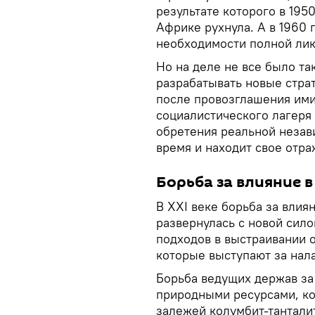
результате которого в 195
Африке рухнула. А в 1960
необходимости полной лик
Но на деле не все было т
разрабатывать новые стра
после провозглашения ими
социалистического лагеря
обретения реальной незави
время и находит свое отра
Борьба за влияние 
В XXI веке борьба за влия
развернулась с новой сил
подходов в выстраивании 
которые выступают за нал
Борьба ведущих держав за
природными ресурсами, ко
залежей колумбит-тантали