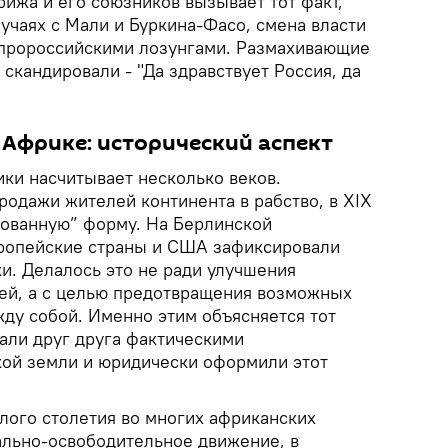
ижа и его союзников вызывает тот факт,
лучаях с Мали и Буркина-Фасо, смена власти
 пророссийскими лозунгами. Размахивающие
кандировали - "Да здравствует Россия, да
 Африке: исторический аспект
ки насчитывает несколько веков.
родажи жителей континента в рабство, в XIX
зованную” форму. На Берлинской
вропейские страны и США зафиксировали
. Делалось это не ради улучшения
ей, а с целью предотвращения возможных
ду собой. Именно этим объясняется тот
али друг друга фактическими
ой земли и юридически оформили этот
лого столетия во многих африканских
ально-освободительное движение, в