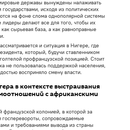
 мировые державы вынуждены налаживать
 государствами, исходя из политических
ются на фоне слома однополярной системы
 лидеры делают все для того, чтобы их
как сырьевая база, а как равноправные
и.
ассматривается и ситуация в Нигере, где
езидента, который, будучи ставленником
оголтелой профранцузской позицией. Стоит
ика не пользовалась поддержкой населения,
адостью восприняло смену власти.
гера в контексте выстраивания
имоотношений с африканскими
й французской колонией, в которой за
и госперевороты, сопровождаемые
ами и требованиями вывода из страны