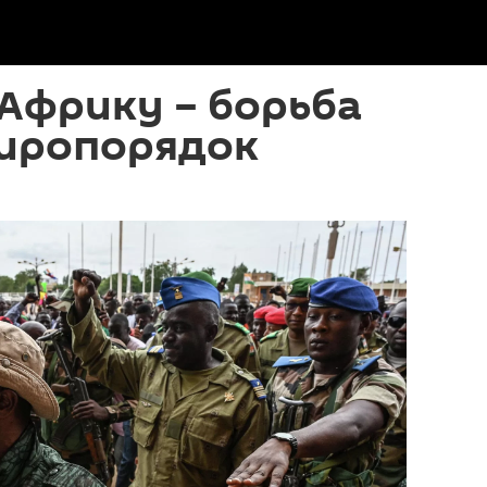
 Африку – борьба
миропорядок