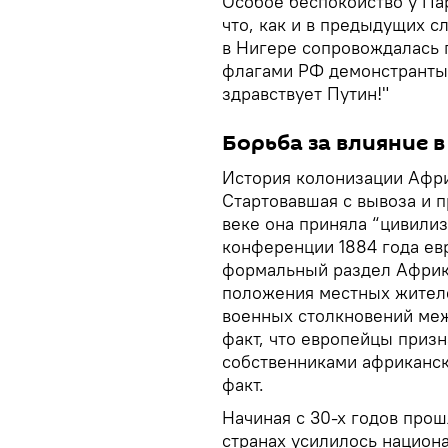
Особое беспокойство у Пар
что, как и в предыдущих с
в Нигере сопровождалась
флагами РФ демонстранты с
здравствует Путин!"
Борьба за влияние в
История колонизации Афри
Стартовавшая с вывоза и п
веке она приняла “цивили
конференции 1884 года е
формальный раздел Африки
положения местных жител
военных столкновений меж
факт, что европейцы призн
собственниками африканск
факт.
Начиная с 30-х годов прош
странах усилилось национ