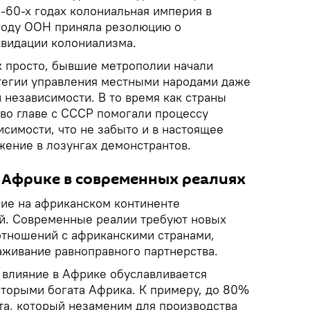
0-60-х годах колониальная империя в
 году ООН приняла резолюцию о
видации колониализма.
ак просто, бывшие метрополии начали
тегии управления местными народами даже
 независимости. В то время как страны
 во главе с СССР помогали процессу
симости, что не забыто и в настоящее
жение в лозунгах демонстрантов.
в Африке в современных реалиях
ние на африканском континенте
ой. Современные реалии требуют новых
отношений с африканскими странами,
аживание равноправного партнерства.
 влияние в Африке обуславливается
торыми богата Африка. К примеру, до 80%
та, который незаменим для производства