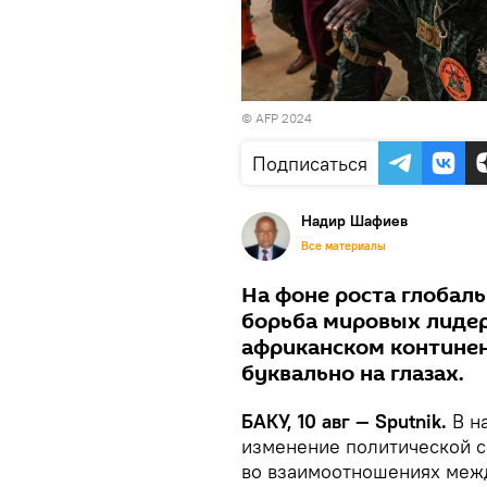
© AFP 2024
Подписаться
Надир Шафиев
Все материалы
На фоне роста глобаль
борьба мировых лидер
африканском континен
буквально на глазах.
БАКУ, 10 авг — Sputnik.
В н
изменение политической с
во взаимоотношениях между