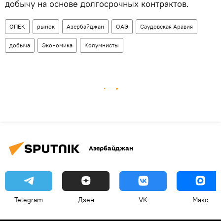
добычу на основе долгосрочных контрактов.
ОПЕК
рынок
Азербайджан
ОАЭ
Саудовская Аравия
добыча
Экономика
Колумнисты
Азербайджан
Telegram
Дзен
VK
Макс