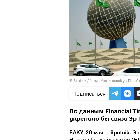
© Sputnik / Mihail Voskresenskiy
/
Перейт
Подписаться
По данным Financial T
укрепило бы связи Эр-
БАКУ, 29 мая — Sputnik.
Эр-
Новому банку развития (НБ