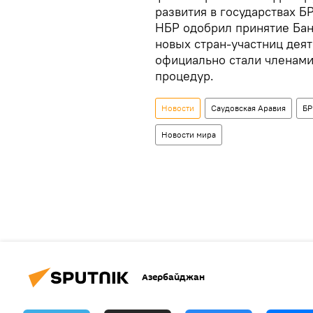
развития в государствах Б
НБР одобрил принятие Банг
новых стран-участниц деят
официально стали членам
процедур.
Новости
Саудовская Аравия
Б
Новости мира
Азербайджан