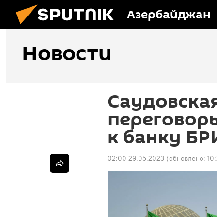
Азербайджан
Новости
Саудовская
переговор
к банку БР
02:00 29.05.2023
(обновлено:
10