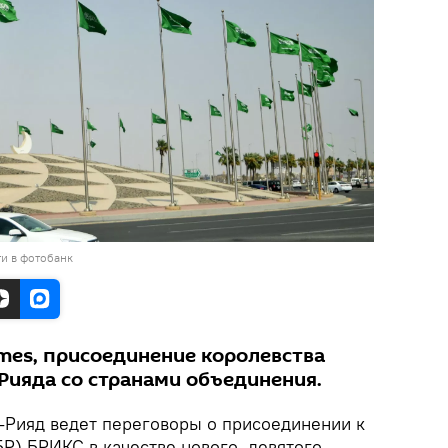
и в фотобанк
imes, присоединение королевства
Рияда со странами объединения.
Рияд ведет переговоры о присоединении к
Р) БРИКС в качестве нового, девятого