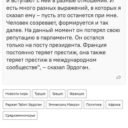
и вступают с ней в разные отношения. И
есть много разных выражений, в которых я
сказал ему – пусть это останется при мне.
Человек созревает, формируется и так
далее. На данный момент он потерял свою
репутацию в парламенте. Он остался
только на посту президента. Франция
постоянно теряет престиж, она также
теряет престиж в международном
сообществе", – сказал Эрдоган.
Новости мира
Турция
Греция
Франция
Реджеп Тайип Эрдоган
Эммануэль Макрон
Политика
Африка
Средиземноморье