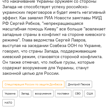
что накачивание Украины оружием со стороны
Запада не способствует успеху российско-
украинских переговоров и будет иметь негативный
эффект. Как заявлял РИА Новости замглавы МИД
РФ Сергей Рябков, "непрекращающаяся
масштабная помощь Киеву" все больше "вовлекает
западные страны в конфликт на стороне киевского
режима". Глава ведомства Сергей Лавров,
выступая на заседании Совбеза ООН по Украине,
говорил, что страны Запада, поддерживающие
киевский режим, становятся стороной конфликта.
Он также отмечал, что любые грузы, которые
содержат вооружение для Украины, станут
законной целью для России.
Спецоперация России по защите Донбасса
Дмитрий Песков
Украина
Запад
вооружения
поставки
СВО
США
НАТО