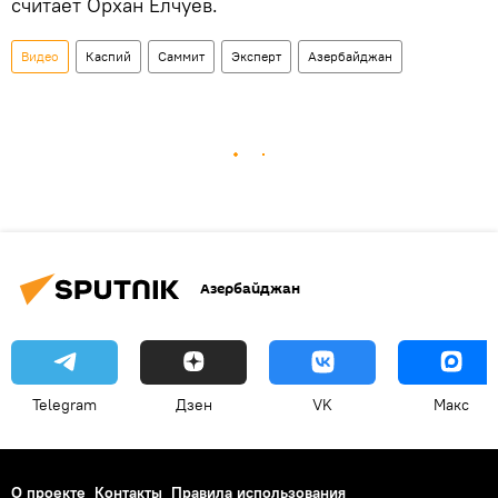
считает Орхан Елчуев.
Видео
Каспий
Саммит
Эксперт
Азербайджан
Азербайджан
Telegram
Дзен
VK
Макс
О проекте
Контакты
Правила использования