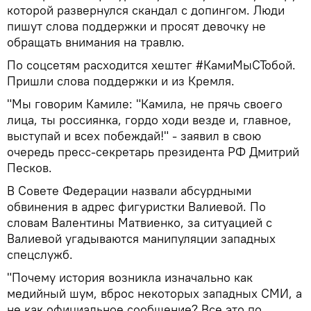
которой развернулся скандал с допингом. Люди
пишут слова поддержки и просят девочку не
обращать внимания на травлю.
По соцсетям расходится хештег #КамиМыСТобой.
Пришли слова поддержки и из Кремля.
"Мы говорим Камиле: "Камила, не прячь своего
лица, ты россиянка, гордо ходи везде и, главное,
выступай и всех побеждай!" - заявил в свою
очередь пресс-секретарь президента РФ Дмитрий
Песков.
В Совете Федерации назвали абсурдными
обвинения в адрес фигуристки Валиевой. По
словам Валентины Матвиенко, за ситуацией с
Валиевой угадываются манипуляции западных
спецслужб.
"Почему история возникла изначально как
медийный шум, вброс некоторых западных СМИ, а
не как официальное сообщение? Все это по