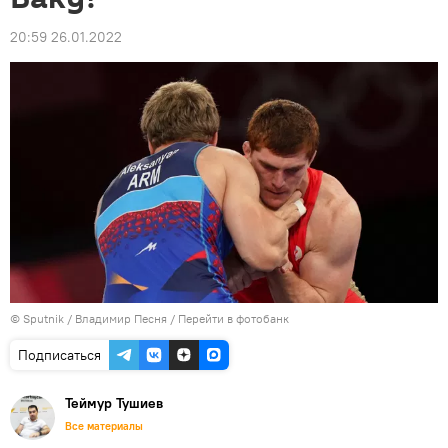
20:59 26.01.2022
© Sputnik / Владимир Песня
/
Перейти в фотобанк
Подписаться
Теймур Тушиев
Все материалы