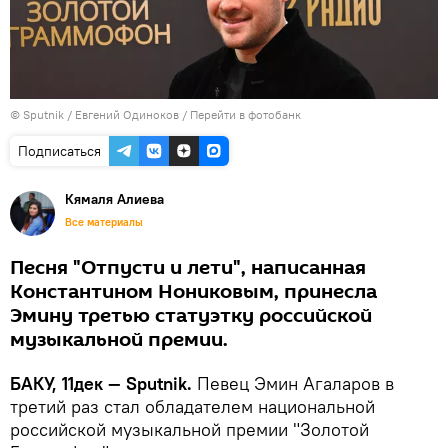
© Sputnik / Евгений Одиноков
/
Перейти в фотобанк
Подписаться
Кямаля Алиева
Все материалы
Песня "Отпусти и лети", написанная
Константином Нониковым, принесла
Эмину третью статуэтку российской
музыкальной премии.
БАКУ, 11дек — Sputnik.
Певец Эмин Агаларов в
третий раз стал обладателем национальной
российской музыкальной премии "Золотой