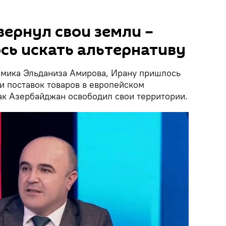
ернул свои земли –
сь искать альтернативу
омика Эльданиза Амирова, Ирану пришлось
и поставок товаров в европейском
как Азербайджан освободил свои территории.