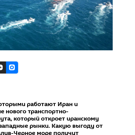
которыми работают Иран и
ие нового транспортно-
ута, который откроет иранскому
 западные рынки. Какую выгоду от
алив-Черное море получит