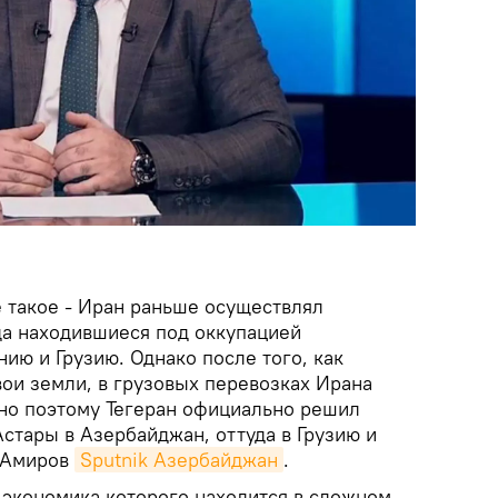
 такое - Иран раньше осуществлял
да находившиеся под оккупацией
нию и Грузию. Однако после того, как
ои земли, в грузовых перевозках Ирана
но поэтому Тегеран официально решил
стары в Азербайджан, оттуда в Грузию и
л Амиров
Sputnik Азербайджан
.
 экономика которого находится в сложном