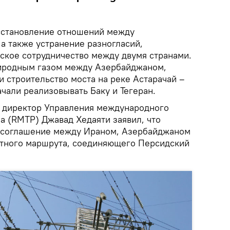
сстановление отношений между
а также устранение разногласий,
ское сотрудничество между двумя странами.
иродным газом между Азербайджаном,
 строительство моста на реке Астарачай –
ачали реализовывать Баку и Тегеран.
й директор Управления международного
а (RMTP) Джавад Хедаяти заявил, что
е соглашение между Ираном, Азербайджаном
зитного маршрута, соединяющего Персидский