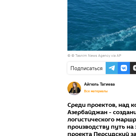
© © Tasnim News Agency via AP
Подписаться
Айгюль Тагиева
Все материалы
Среди проектов, над 
Азербайджан - создан
логистического маршр
производству путь на
проекта Персидский з