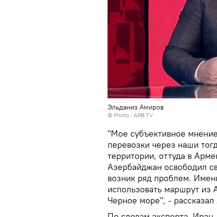
Эльданиз Амиров
© Photo : ARB TV
"Мое субъективное мнение
перевозки через наши тог
территории, оттуда в Арме
Азербайджан освободил св
возник ряд проблем. Имен
использовать маршрут из А
Черное море", - рассказа
По словам эксперта, Иран,