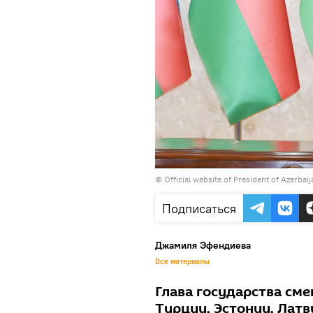
© Official website of President of Azerbai
Подписаться
Джамиля Эфендиева
Все материалы
Глава государства сме
Турции, Эстонии, Латв