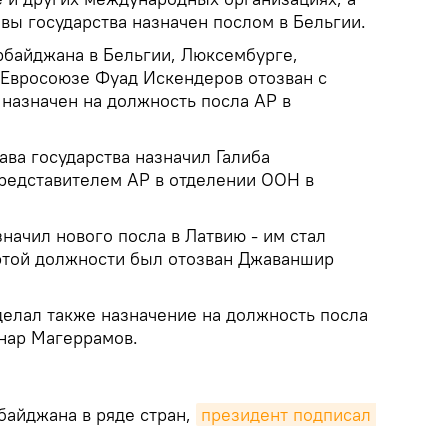
вы государства назначен послом в Бельгии.
рбайджана в Бельгии, Люксембурге,
 Евросоюзе Фуад Искендеров отозван с
назначен на должность посла АР в
ва государства назначил Галиба
редставителем АР в отделении ООН в
начил нового посла в Латвию - им стал
 этой должности был отозван Джаваншир
елал также назначение на должность посла
Анар Магеррамов.
айджана в ряде стран,
президент подписал 