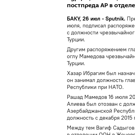
постпреда АР в отдел
БАКУ, 26 июл - Sputnik.
Пре
июля, подписал распоряже
с должности чрезвычайног
Турции.
Другим распоряжением гла
оглу Мамедова чрезвычай
Турции.
Хазар Ибрагим был назначе
он занимал должность гла
Республики при НАТО.
Рашад Мамедов 16 июля 20
Алиева был отозван с дол
Азербайджанской Республи
должность с декабря 2015 
Между тем Вагиф Садыгов 
в отделении ООН в Женеве