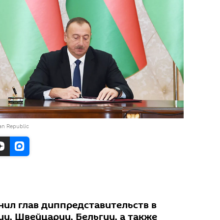
jan Republic
нил глав диппредставительств в
ии, Швейцарии, Бельгии, а также