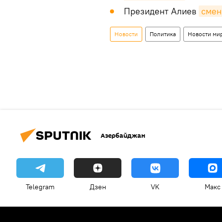
Президент Алиев
смен
Новости
Политика
Новости ми
Азербайджан
Telegram
Дзен
VK
Макс