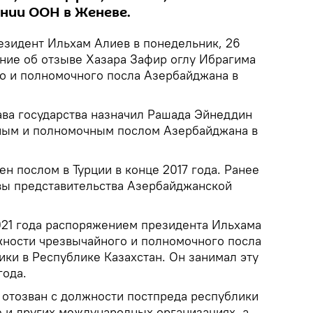
ении ООН в Женеве.
зидент Ильхам Алиев в понедельник, 26
ние об отзыве Хазара Зафир оглу Ибрагима
о и полномочного посла Азербайджана в
ва государства назначил Рашада Эйнеддин
ным и полномочным послом Азербайджана в
н послом в Турции в конце 2017 года. Ранее
вы представительства Азербайджанской
21 года распоряжением президента Ильхама
жности чрезвычайного и полномочного посла
ки в Республике Казахстан. Он занимал эту
года.
отозван с должности постпреда республики
 и других международных организациях, а