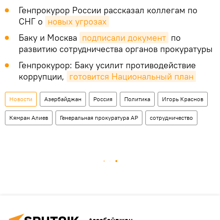
Генпрокурор России рассказал коллегам по
СНГ о
новых угрозах
Баку и Москва
подписали документ
по
развитию сотрудничества органов прокуратуры
Генпрокурор: Баку усилит противодействие
коррупции,
готовится Национальный план
Новости
Азербайджан
Россия
Политика
Игорь Краснов
Кямран Алиев
Генеральная прокуратура АР
сотрудничество