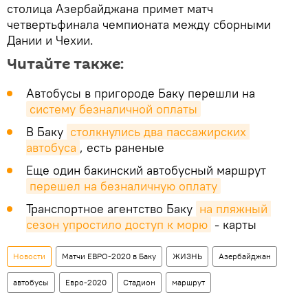
столица Азербайджана примет матч
четвертьфинала чемпионата между сборными
Дании и Чехии.
Читайте также:
Автобусы в пригороде Баку перешли на
систему безналичной оплаты
В Баку
столкнулись два пассажирских 
автобуса
, есть раненые
Еще один бакинский автобусный маршрут
перешел на безналичную оплату
Транспортное агентство Баку
на пляжный 
сезон упростило доступ к морю
- карты
Новости
Матчи ЕВРО-2020 в Баку
ЖИЗНЬ
Азербайджан
автобусы
Евро-2020
Стадион
маршрут