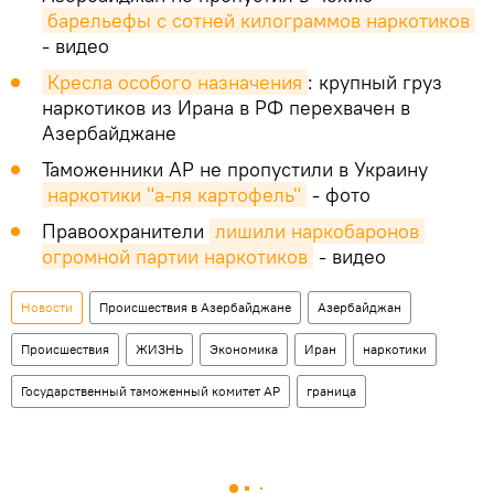
барельефы с сотней килограммов наркотиков
- видео
Кресла особого назначения
: крупный груз
наркотиков из Ирана в РФ перехвачен в
Азербайджане
Таможенники АР не пропустили в Украину
наркотики "а-ля картофель"
- фото
Правоохранители
лишили наркобаронов 
огромной партии наркотиков
- видео
Новости
Происшествия в Азербайджане
Азербайджан
Происшествия
ЖИЗНЬ
Экономика
Иран
наркотики
Государственный таможенный комитет АР
граница