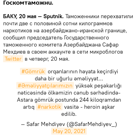
Госкомтаможни.
БАКУ, 20 мая — Sputnik.
Таможенники перехватили
почти две с половиной сотни килограммов
наркотиков на азербайджано-иранской границе,
сообщил председатель Государственного
таможенного комитета Азербайджана Сафар
Мехдиев в своем аккаунте в сети микроблогов
Twitter
в четверг, 20 мая.
#Gömrük
orqanlarının həyata keçirdiyi
daha bir uğurlu əməliyyat...
#Əməliyyatçılarımızın
yüksək peşəkarlığı
nəticəsində ölkəmizin cənub sərhədində-
Astara gömrük postunda 244 kiloqramdan
artıq
#narkotik
vasitə - heroin aşkar
edilib.
— Safar Mehdiyev (@SafarMehdiyev_)
May 20, 2021