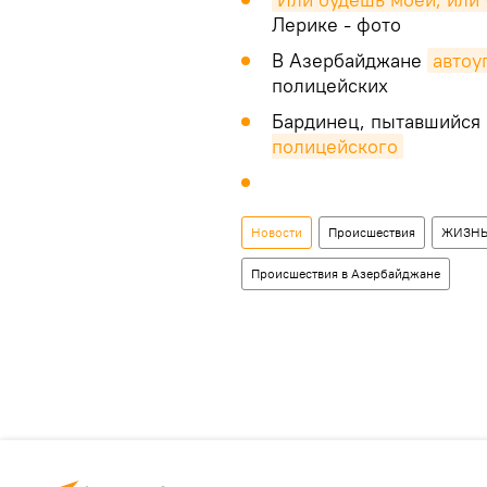
Лерике - фото
В Азербайджане
автоу
полицейских
Бардинец, пытавшийся 
полицейского
Новости
Происшествия
ЖИЗН
Происшествия в Азербайджане