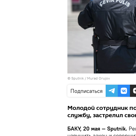
©
Sputnik / Murad Orujov
Подписаться
Молодой сотрудник по
службу, застрелил св
БАКУ, 20 мая — Sputnik.
Рев
нарушить закон и соверши