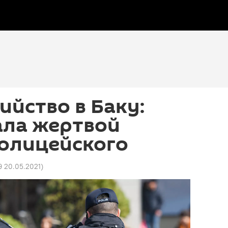
ийство в Баку:
ала жертвой
полицейского
9 20.05.2021
)