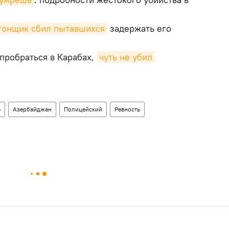
гонщик сбил пытавшихся
задержать его
пробраться в Карабах,
чуть не убил 
Ь
Азербайджан
Полицейский
Ревность