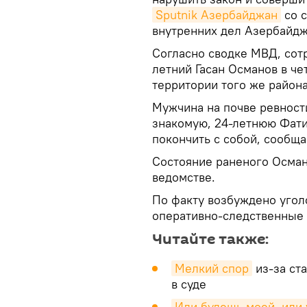
Sputnik Азербайджан
со 
внутренних дел Азербайджа
Согласно сводке МВД, сот
летний Гасан Османов в че
территории того же района
Мужчина на почве ревност
знакомую, 24-летнюю Фатим
покончить с собой, сообща
Состояние раненого Осман
ведомстве.
По факту возбуждено уго
оперативно-следственные 
Читайте также:
Мелкий спор
из-за ст
в суде
Или будешь моей, или