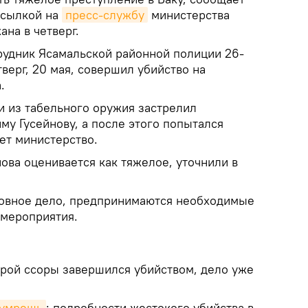
ссылкой на
пресс-службу
министерства
на в четверг.
рудник Ясамальской районной полиции 26-
тверг, 20 мая, совершил убийство на
.
и из табельного оружия застрелил
у Гусейнову, а после этого попытался
ет министерство.
ова оценивается как тяжелое, уточнили в
ловное дело, предпринимаются необходимые
мероприятия.
арой ссоры завершился убийством, дело уже
 умрешь
: подробности жестокого убийства в