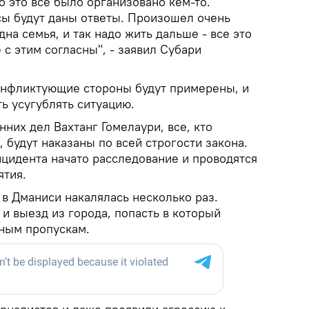
то это все было организовано кем-то.
сы будут даны ответы. Произошел очень
на семья, и так надо жить дальше - все это
 с этим согласны", - заявил Субари
конфликтующие стороны будут примерены, и
ь усугублять ситуацию.
нних дел Вахтанг Гомелаури, все, кто
 будут наказаны по всей строгости закона.
нцидента начато расследование и проводятся
ятия.
в Дманиси накалялась несколько раз.
и выезд из города, попасть в который
ным пропускам.