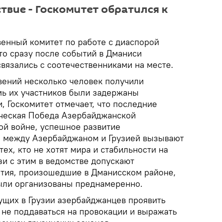
твие - Госкомитет обратился к
венный комитет по работе с диаспорой
то сразу после событий в Дманиси
вязались с соотечественниками на месте.
овений несколько человек получили
мь их участников были задержаны
, Госкомитет отмечает, что последние
ическая Победа Азербайджанской
ой войне, успешное развитие
 между Азербайджаном и Грузией вызывают
ех, кто не хотят мира и стабильности на
зи с этим в ведомстве допускают
бытия, произошедшие в Дманисском районе,
ыли организованы преднамеренно.
ущих в Грузии азербайджанцев проявить
 не поддаваться на провокации и выражать