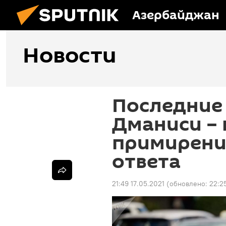
Азербайджан
Новости
Последние 
Дманиси – 
примирению
ответа
21:49 17.05.2021
(обновлено:
22:2