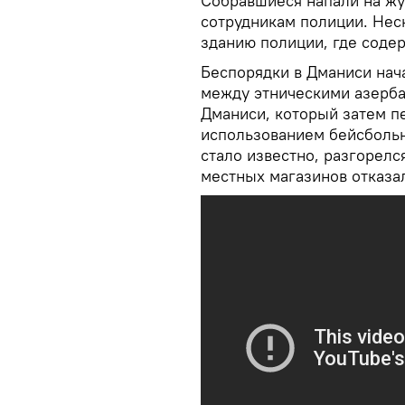
Собравшиеся напали на жу
сотрудникам полиции. Нес
зданию полиции, где соде
Беспорядки в Дманиси нач
между этническими азерба
Дманиси, который затем п
использованием бейсбольн
стало известно, разгорелся
местных магазинов отказал