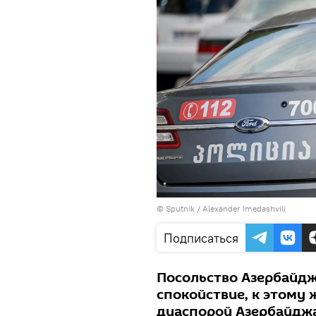
© Sputnik / Alexander Imedashvili
Подписаться
Посольство Азербайдж
спокойствие, к этому 
диаспорой Азербайдж