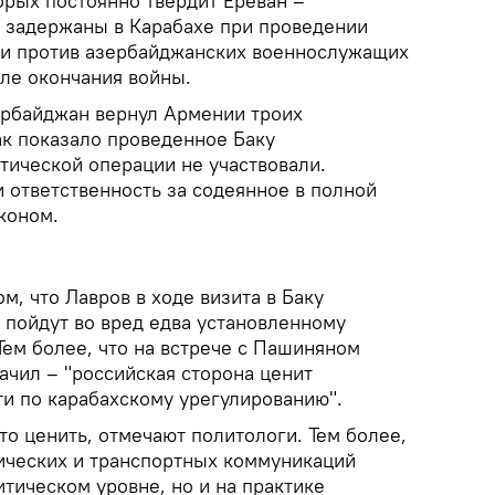
торых постоянно твердит Ереван –
 задержаны в Карабахе при проведении
ии против азербайджанских военнослужащих
ле окончания войны.
ербайджан вернул Армении троих
ак показало проведенное Баку
тической операции не участвовали.
 ответственность за содеянное в полной
аконом.
м, что Лавров в ходе визита в Баку
 пойдут во вред едва установленному
Тем более, что на встрече с Пашиняном
ачил – "российская сторона ценит
и по карабахскому урегулированию".
то ценить, отмечают политологи. Тем более,
ических и транспортных коммуникаций
итическом уровне, но и на практике