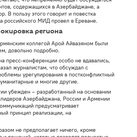
нтов, содержащихся в Азербайджане, а
р. В пользу этого говорит и повестка
ва российского МИД провел в Ереване.
локировка региона
 армянским коллегой Арой Айвазяном были
ем, довольно подробно.
на пресс-конференции особо не вдавались,
азал журналистам, что обсуждал с
роблемы урегулирования в постконфликтный
гуманитарные и многие другие.
тии убежден – разработанный на основании
 лидеров Азербайджана, России и Армении
коммуникаций предусматривает
ый принцип реализации, на
разом не предполагает ничего, кроме
я и решений, которые позволят полностью