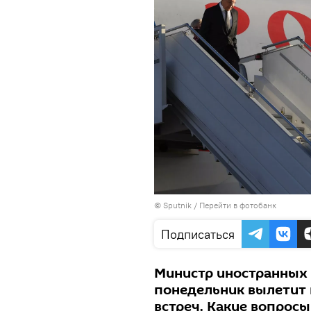
© Sputnik
/
Перейти в фотобанк
Подписаться
Министр иностранных 
понедельник вылетит в
встреч. Какие вопросы