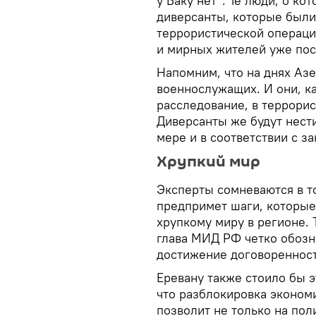
у Баку нет". Те люди, о ко
диверсанты, которые были
террористической операц
и мирных жителей уже пос
Напомним, что на днях Аз
военнослужащих. И они, к
расследование, в террорис
Диверсанты же будут нести
мере и в соответствии с з
Хрупкий мир
Эксперты сомневаются в то
предпримет шаги, которые
хрупкому миру в регионе. 
глава МИД РФ четко обозн
достижение договоренност
Еревану также стоило бы э
что разблокировка эконом
позволит не только на пол