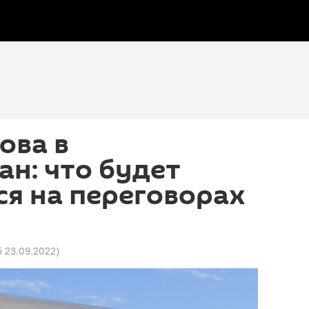
ова в
н: что будет
я на переговорах
5 23.09.2022
)