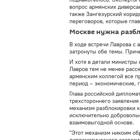
вопрос армянских диверса
также Зангезурский коридо
переговоров, которые гла
Москве нужна разб
В ходе встречи Лаврова с
затронуты обе темы. Прич
И хотя в детали министры 
Лавров тем не менее расск
армянским коллегой все п
период – экономические, 
Глава российской диплома
трехстороннего заявления
механизм разблокировки 
исключительно добровольн
взаимовыгодной основе.
"Этот механизм никоим об
дипломатического согласи