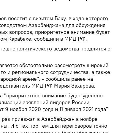
в посетит с визитом Баку, в ходе которого
ководством Азербайджана для обсуждения
ных вопросов, приоритетное внимание будет
ном Карабахе, сообщили в МИД РФ.
внешнеполитического ведомства продлится с
лагается обстоятельно рассмотреть широкий
го и регионального сотрудничества, а также
ародной арене", - сообщила ранее на
едставитель МИД РФ Мария Захарова.
та "приоритетное внимание будет уделено
ализации заявлений лидеров России,
 9 ноября 2020 года и 11 января 2021 года"
 раз приезжал в Азербайджан в ноябре
йны. И с тех пор тем для переговоров точно
считают, что непременно будет обсуждаться