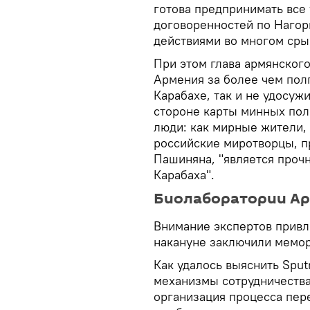
готова предпринимать все
договоренностей по Нагорн
действиями во многом срыв
При этом глава армянского
Армения за более чем пол
Карабахе, так и не удосуж
стороне карты минных поле
люди: как мирные жители,
российские миротворцы, п
Пашиняна, "является проч
Карабаха".
Биолаборатории Арм
Внимание экспертов привл
накануне заключили мемор
Как удалось выяснить Spu
механизмы сотрудничества
организация процесса пер