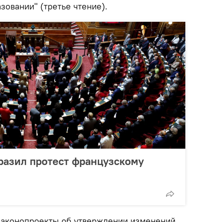
зовании" (третье чтение).
азил протест французскому
законопроекты об утверждении изменений