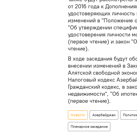
от 2016 года к Дополнени
удостоверяющих личность м
изменений в "Положение о
"Об утверждении специфик
удостоверения личности мо
(первое чтение) и закон "
чтение).
В ходе заседания будут об
внесении изменений в Зак
Алятской свободной эконом
Налоговый кодекс Азербай
Гражданский кодекс, в зак
недвижимости", "Об ипотек
(первое чтение).
Новости
Азербайджан
Полити
Пленарное заседание