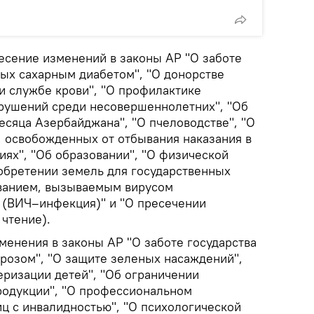
несение изменений в законы АР "О заботе
ных сахарным диабетом", "О донорстве
и службе крови", "О профилактике
рушений среди несовершеннолетних", "Об
сяца Азербайджана", "О пчеловодстве", "О
, освобожденных от отбывания наказания в
ях", "Об образовании", "О физической
иобретении земель для государственных
еванием, вызываемым вирусом
 (ВИЧ–инфекция)" и "О пресечении
 чтение).
менения в законы АР "О заботе государства
ерозом", "О защите зеленых насаждений",
еризации детей", "Об ограничении
родукции", "О профессиональном
иц с инвалидностью", "О психологической