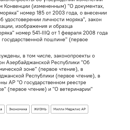
ям Конвенции (измененным) "О документах,
оряка" номер 185 от 2003 года, о внесении
б удостоверении личности моряка", закон
ации, изображения и образца
ряка" номер 541-IIIQ от 1 февраля 2008 года
О государственной пошлине" (первое
суждены, в том числе, законопроекты о
он Азербайджанской Республики "Об
ической зоне" (первое чтение), в
джанской Республики (первое чтение), в
оны АР "О государственном реестре
е" (первое чтение) и "О ветеринарии"
ка
Экономика
ЖИЗНЬ
Милли Меджлис АР