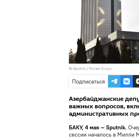
©
Sputnik / Murad Orujov
Подписаться
Азербайджанские депу
важных вопросов, вкл
административных про
БАКУ, 4 мая — Sputnik.
Очер
сессии началось в Милли 