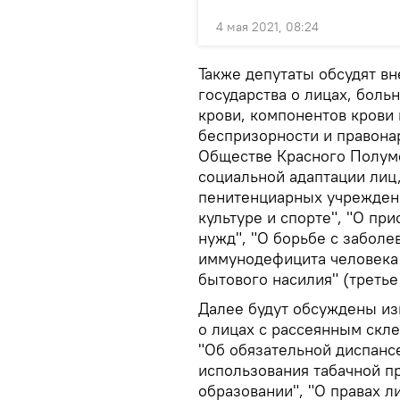
4 мая 2021, 08:24
Также депутаты обсудят в
государства о лицах, боль
крови, компонентов крови 
беспризорности и правона
Обществе Красного Полуме
социальной адаптации лиц
пенитенциарных учреждени
культуре и спорте", "О пр
нужд", "О борьбе с забол
иммунодефицита человека
бытового насилия" (третье
Далее будут обсуждены из
о лицах с рассеянным скл
"Об обязательной диспанс
использования табачной п
образовании", "О правах л