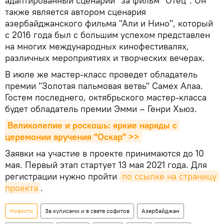
адаптированный сценарий" за фильм "Отец". Он
также является автором сценария
азербайджанского фильма "Али и Нино", который
с 2016 года был с большим успехом представлен
на многих международных кинофестивалях,
различных мероприятиях и творческих вечерах.
В июле же мастер-класс проведет обладатель
премии "Золотая пальмовая ветвь" Самех Алаа.
Гостем последнего, октябрьского мастер-класса
будет обладатель премии Эмми – Генри Хьюз.
Великолепие и роскошь: яркие наряды с 
церемонии вручения "Оскар" >>
Заявки на участие в проекте принимаются до 10
мая. Первый этап стартует 13 мая 2021 года. Для
регистрации нужно пройти
по ссылке на страницу 
проекта
.
Новости
За кулисами и в свете софитов
Азербайджан