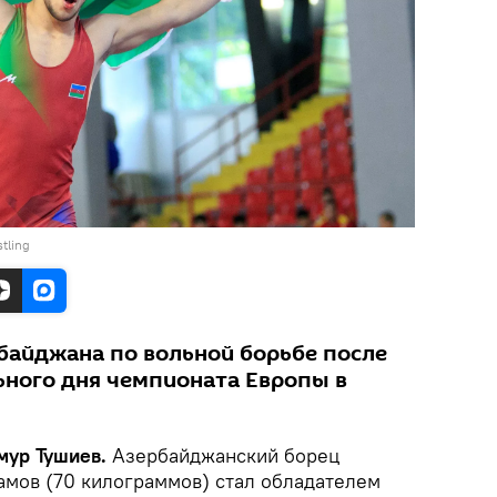
tling
рбайджана по вольной борьбе после
ьного дня чемпионата Европы в
ймур Тушиев.
Азербайджанский борец
амов (70 килограммов) стал обладателем