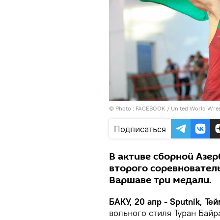
© Photo :
FACEBOOK / United World Wres
Подписаться
В активе сборной Азе
второго соревновател
Варшаве три медали.
БАКУ, 20 апр - Sputnik, Те
вольного стиля Туран Байр