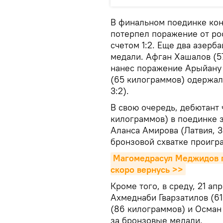
В финальном поединке кон
потерпел поражение от ро
счетом 1:2. Еще два азер
медали. Афган Хашалов (57
нанес поражение Арыйану Т
(65 килограммов) одержал
3:2).
В свою очередь, дебютант
килограммов) в поединке 
Аланса Амирова (Латвия, 3
бронзовой схватке проигра
Магомедрасул Меджидов по
скоро вернусь >>
Кроме того, в среду, 21 а
Ахмеднаби Гварзатилов (6
(86 килограммов) и Осман
за бронзовые медали.