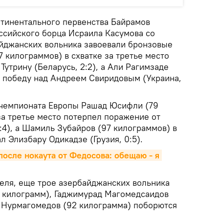
тинентального первенства Байрамов
ссийского борца Исраила Касумова со
байджанских вольника завоевали бронзовые
 килограммов) в схватке за третье место
утрину (Беларусь, 2:2), а Али Рагимзаде
 победу над Андреем Свиридовым (Украина,
 чемпионата Европы Рашад Юсифли (79
за третье место потерпел поражение от
:4), а Шамиль Зубайров (97 килограммов) в
л Элизбару Одикадзе (Грузия, 0:5).
сле нокаута от Федосова: обещаю - я 
преля, еще трое азербайджанских вольника
1 килограмм), Гаджимурад Магомедсаидов
 Нурмагомедов (92 килограмма) поборются