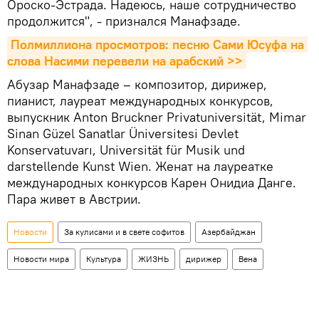
Ороско-Эстрада. Надеюсь, наше сотрудничество
продолжится", - признался Манафзаде.
Полмиллиона просмотров: песню Сами Юсуфа на 
слова Насими перевели на арабский >>
Абузар Манафзаде – композитор, дирижер,
пианист, лауреат международных конкурсов,
выпускник Anton Bruckner Privatuniversität, Mimar
Sinan Güzel Sanatlar Üniversitesi Devlet
Konservatuvarı, Universität für Musik und
darstellende Kunst Wien. Женат на лауреатке
международных конкурсов Карен Онидиа Данге.
Пара живет в Австрии.
Новости
За кулисами и в свете софитов
Азербайджан
Новости мира
Культура
ЖИЗНЬ
дирижер
Вена