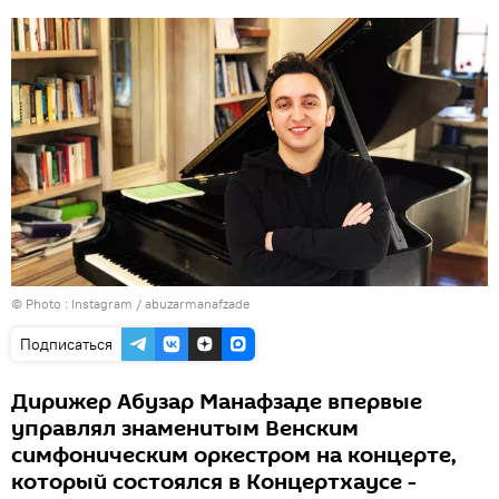
© Photo :
Instagram / abuzarmanafzade
Подписаться
Дирижер Абузар Манафзаде впервые
управлял знаменитым Венским
симфоническим оркестром на концерте,
который состоялся в Концертхаусе -