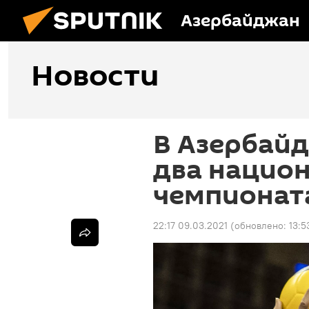
Азербайджан
Новости
В Азербай
два нацио
чемпионат
22:17 09.03.2021
(обновлено:
13:5