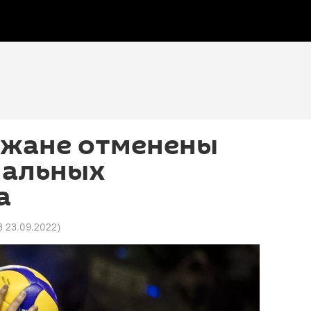
джане отменены
нальных
а
3 23.09.2022
)