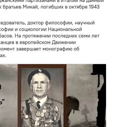
жанскими партизанами в Италии на данный
 братьев Микай, погибших в октябре 1943
ледователь, доктор философии, научный
софии и социологии Национальной
асов. На протяжении последних семи лет
жанцев в европейском Движении
момент завершает монографию об
ах.