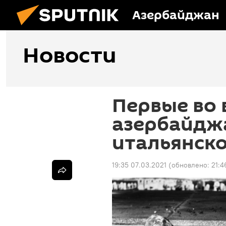
Азербайджан
Новости
Первые во 
азербайдж
итальянск
19:35 07.03.2021
(обновлено:
21:4