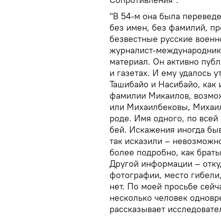
"В 54-м она была переведе
без имен, без фамилий, пр
безвестные русские военн
журналист-международник 
материал. Он активно публ
и газетах. И ему удалось у
Ташибайо и Насибайо, как 
фамилии Микаилов, возмож
или Михаилбековы, Михаил
роде. Имя одного, по всей
бей. Искажения иногда бы
так исказили – невозможн
более подробно, как брать
Другой информации – откуд
фотографии, место гибели,
нет. По моей просьбе сейч
несколько человек одновре
рассказывает исследовате