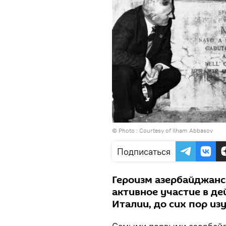
© Photo : Courtesy of Ilham Abbasov
Подписаться
Героизм азербайджан
активное участие в д
Италии, до сих пор из