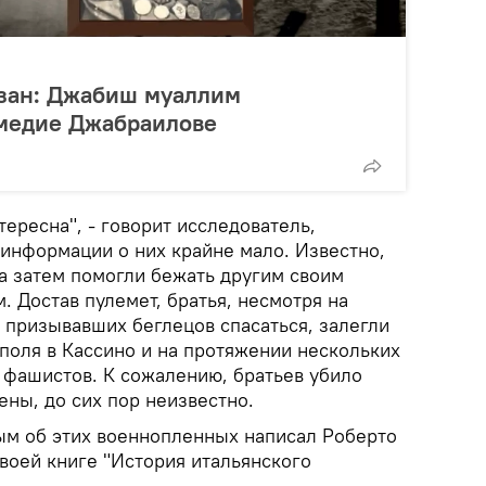
зан: Джабиш муаллим
хмедие Джабраилове
тересна", - говорит исследователь,
 информации о них крайне мало. Известно,
 а затем помогли бежать другим своим
 Достав пулемет, братья, несмотря на
 призывавших беглецов спасаться, залегли
поля в Кассино и на протяжении нескольких
 фашистов. К сожалению, братьев убило
ены, до сих пор неизвестно.
ым об этих военнопленных написал Роберто
 своей книге "История итальянского