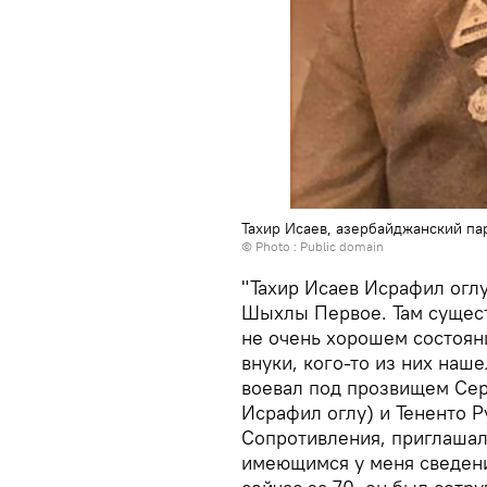
Тахир Исаев, азербайджанский па
© Photo :
Public domain
"Тахир Исаев Исрафил оглу
Шыхлы Первое. Там сущест
не очень хорошем состоян
внуки, кого-то из них наше
воевал под прозвищем Сер
Исрафил оглу) и Тененто Р
Сопротивления, приглашалс
имеющимся у меня сведени