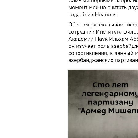
Самыми первыми азербайд
момент можно считать двух
года близ Неаполя.
Об этом рассказывает исс
сотрудник Института фило
Академии Наук Ильхам Абб
он изучает роль азербайд
сопротивления, в данный 
азербайджанских партизан