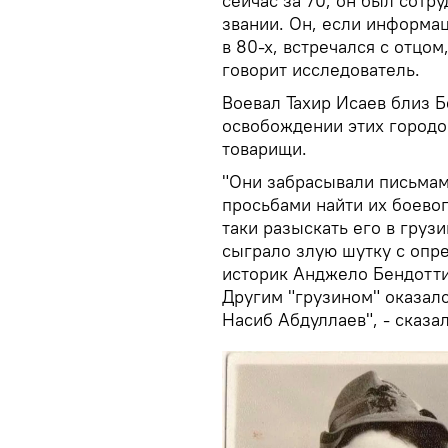
сейчас за 70, он был сотр
звании. Он, если информа
в 80-х, встречался с отцом
говорит исследователь.
Воевал Тахир Исаев близ Б
освобождении этих городов
товарищи.
"Они забрасывали письмам
просьбами найти их боево
таки разыскать его в груз
сыграло злую шутку с опр
историк Анджело Бендотти 
Другим "грузином" оказал
Насиб Абдуллаев", - сказа