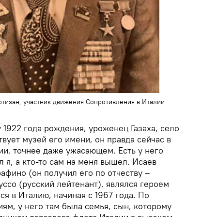
ртизан, участник движения Сопротивления в Италии
 1922 года рождения, уроженец Газаха, село
вует музей его имени, он правда сейчас в
ии, точнее даже ужасающем. Есть у него
л я, а кто-то сам на меня вышел. Исаев
афино (он получил его по отчеству –
уссо (русский лейтенант), являлся героем
я в Италию, начиная с 1967 года. По
ям, у него там была семья, сын, которому