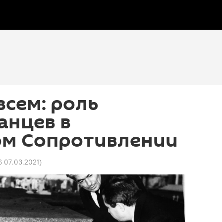
всем: роль
анцев в
ом Сопротивлении
6 07.03.2021
)