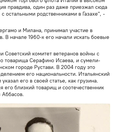
удником торгового флота Италии в высоком
ция правдива, один раз даже приезжал сюда
, с остальными родственниками в Газахе", -
ергамо и Милана, принимал участие в
. В начале 1960-х его начали искать боевые
и Советский комитет ветеранов войны с
го товарища Серафино Исаева, и сумели-
инском городе Рустави. В 2004 году это
еделением его национальности. Итальянский
указал его в своей статье, как грузина.
ся его близкий товарищ и соотечественник
л Аббасов.