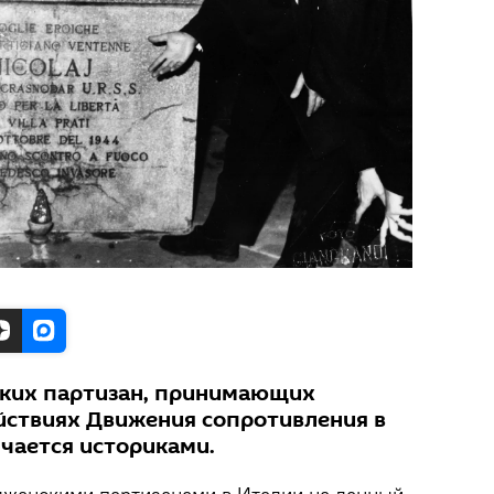
ских партизан, принимающих
ействиях Движения сопротивления в
учается историками.