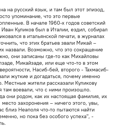
на на русский язык, и там был этот эпизод,
осто упоминание, что это первые
опленные. В начале 1960-х годов советский
Иван Куликов был в Италии, ездил, собирал
иковался в итальянской печати, в журналах
точнить, что этих братьев звали Микай –
их назвали. Возможно, что это сокращение
но, они записаны где-то как Михайловы
заде, Микайзаде, или еще что-то в этом
 вероятности, Насиб-бей, второго - Тахмасиб-
вали жуткие и догадаться, почему именно
о. Местные жители рассказали Куликову
я там воевали, что с ними произошло.
а они родом, как их настоящая фамилия, их
 место захоронения – ничего этого, увы,
ас близ Неаполя что-то пытаются найти
менно, но пока без особого успеха", -
ль.