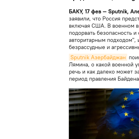
БАКУ, 17 фев — Sputnik, Ал
заявили, что Россия предс
включая США. В военном ве
подорвать безопасность и 
авторитарным подходом", и
безрассудные и агрессивн
Sputnik Азербайджан
поин
Лямина, о какой военной у
речь и как далеко может 
период правления Байдена