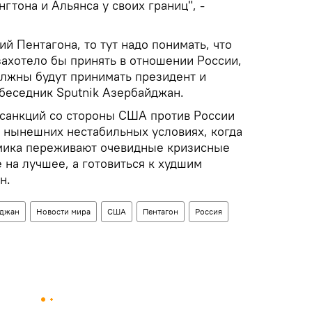
гтона и Альянса у своих границ", -
ий Пентагона, то тут надо понимать, что
захотело бы принять в отношении России,
лжны будут принимать президент и
беседник Sputnik Азербайджан.
х санкций со стороны США против России
в нынешних нестабильных условиях, когда
омика переживают очевидные кризисные
е на лучшее, а готовиться к худшим
н.
йджан
Новости мира
США
Пентагон
Россия