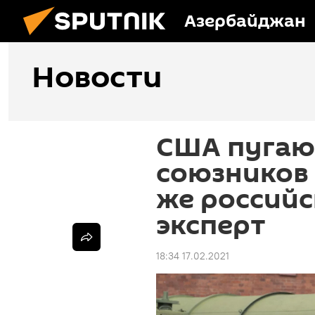
Азербайджан
Новости
США пугают
союзников
же российс
эксперт
18:34 17.02.2021