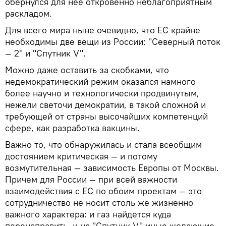
обернулся для нее откровенно неблагоприятным
раскладом.
Для всего мира ныне очевидно, что ЕС крайне
необходимы две вещи из России: "Северный поток
— 2" и "Спутник V".
Можно даже оставить за скобками, что
недемократический режим оказался намного
более научно и технологически продвинутым,
нежели светочи демократии, в такой сложной и
требующей от страны высочайших компетенций
сфере, как разработка вакцины.
Важно то, что обнаружилась и стала всеобщим
достоянием критическая — и потому
возмутительная — зависимость Европы от Москвы.
Причем для России — при всей важности
взаимодействия с ЕС по обоим проектам — это
сотрудничество не носит столь же жизненно
важного характера: и газ найдется куда
перенаправить, и на "Спутник V" иные желающие