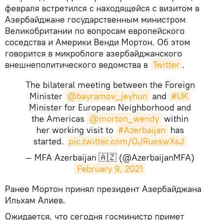
февраля встретился с находящейся с визитом в
Азербайджане государственным министром
Великобритании по вопросам европейского
соседства и Америки Венди Мортон. Об этом
говорится в микроблоге азербайджанского
внешнеполитического ведомства в
Twitter
.
The bilateral meeting between the Foreign
Minister
@bayramov_jeyhun
and
#UK
Minister for European Neighborhood and
the Americas
@morton_wendy
within
her working visit to
#Azerbaijan
has
started.
pic.twitter.com/OJRueswXsJ
— MFA Azerbaijan 🇦🇿 (@AzerbaijanMFA)
February 9, 2021
​Ранее Мортон принял президент Азербайджана
Ильхам Алиев.
Ожидается, что сегодня госминистр примет