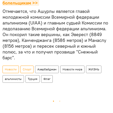
болельщикам >>
Отмечается, что Ашурлы является главой
молодежной комиссии Всемирной федерации
альпинизма (UIAA) и главным судьей Комиссии по
ледолазанию Всемирной федерации альпинизма.
Он покорил такие вершины, как Эверест (8849
метров), Канченджанга (8586 метров) и Манаслу
(8156 метров) и пересек северный и южный
полюс, за что и получил прозвище "Снежный
барс".
Новости
Спорт
Азербайджан
Новости мира
ЖИЗНЬ
альпинисты
Турция
Флаг