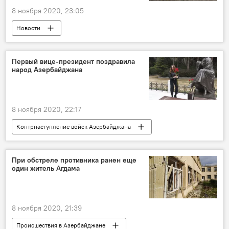
8 ноября 2020, 23:05
Новости
Контрнаступление войск Азербайджана
Азербайджан
ЖИЗНЬ
Карабах
Первый вице-президент поздравила
народ Азербайджана
Дизайнер
фронт
8 ноября 2020, 22:17
Контрнаступление войск Азербайджана
Новости
Азербайджан
ЖИЗНЬ
Политика
Карабах
Шуша
При обстреле противника ранен еще
один житель Агдама
поздравление
Первый вице-президент Азербайджана Мехрибан Алиева
8 ноября 2020, 21:39
Происшествия в Азербайджане