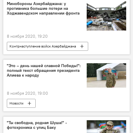
студентка
работы
Художница
Минобороны Азербайджана: у
противника большие потери на
Ходжавендском направлении фронта
8 ноября 2020, 19:20
Контрнаступление войск Азербайджана
Карабах
Новости
Азербайджан
Политика
Министерство обороны АР
"Это – день нашей славной Победы!":
полный текст обращения президента
Ходжавенд
противник
потери
Алиева к народу
Линия фронта
8 ноября 2020, 19:00
Новости
Контрнаступление войск Азербайджана
Политика
Карабах
ЖИЗНЬ
"Ты свободна, родная Шуша!" -
фотохроника с улиц Баку
Азербайджан
Новости мира