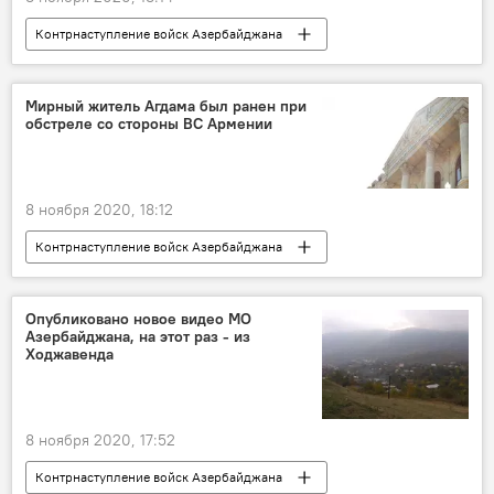
Контрнаступление войск Азербайджана
Новости
Азербайджан
Карабах
Видео
МУЛЬТИМЕДИА
Мирный житель Агдама был ранен при
обстреле со стороны ВС Армении
8 ноября 2020, 18:12
Контрнаступление войск Азербайджана
Новости
Азербайджан
Происшествия
ЖИЗНЬ
Карабах
Опубликовано новое видео МО
Азербайджана, на этот раз - из
Агдамский район
мирный житель
Ходжавенда
ранение
Генеральная прокуратура АР
8 ноября 2020, 17:52
Контрнаступление войск Азербайджана