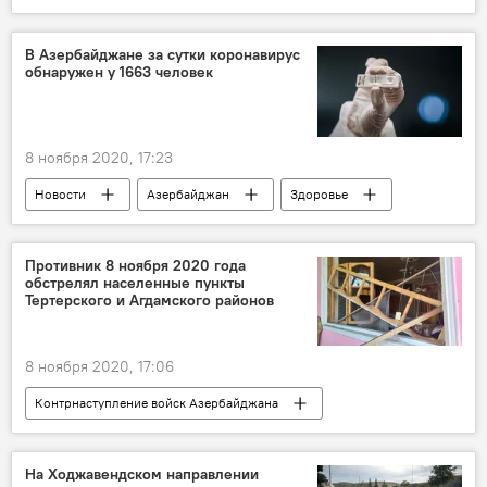
Новости
Азербайджан
Карабах
ЖИЗНЬ
Министерство обороны АР
В Азербайджане за сутки коронавирус
обнаружен у 1663 человек
Ходжавенд
8 ноября 2020, 17:23
Новости
Азербайджан
Здоровье
ЖИЗНЬ
Коронавирус
Статистика
Кабинет министров АР
Противник 8 ноября 2020 года
обстрелял населенные пункты
Тертерского и Агдамского районов
8 ноября 2020, 17:06
Контрнаступление войск Азербайджана
Новости
Азербайджан
Происшествия
ЖИЗНЬ
Карабах
На Ходжавендском направлении