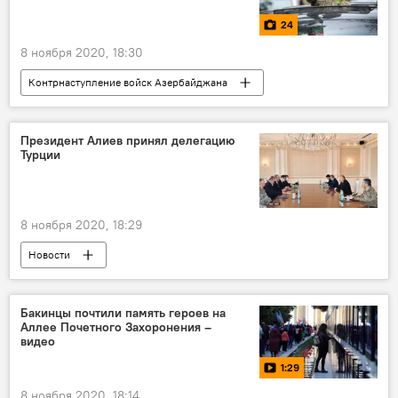
Ильхам Алиев
победа
обращение
24
Шуша
8 ноября 2020, 18:30
Контрнаступление войск Азербайджана
Карабах
Фото
МУЛЬТИМЕДИА
Происшествия
ЖИЗНЬ
Президент Алиев принял делегацию
Турции
Азербайджан
Новости
8 ноября 2020, 18:29
Новости
Контрнаступление войск Азербайджана
Азербайджан
Новости мира
Бакинцы почтили память героев на
Аллее Почетного Захоронения –
Карабах
Политика
Ильхам Алиев
видео
Мевлют Чавушоглу
Хулуси Акар
1:29
Турция
8 ноября 2020, 18:14