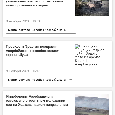
уничтожены высокопоставленные
Министерство обороны АР
чины противника - видео
Тертерский район
Агдамский район
противник
обстрел
8 ноября 2020, 16:38
Контрнаступление войск Азербайджана
Новости
Азербайджан
Карабах
Политика
Министерство обороны АР
Президент Эрдоган поздравил
Азербайджан с освобождением
авиаудары
Ходжавенд
города Шуша
Должностные лица
противник
8 ноября 2020, 16:13
Контрнаступление войск Азербайджана
Новости
Азербайджан
Новости мира
Политика
Карабах
Минобороны Азербайджана
рассказало о реальном положении
Турция
Реджеп Тайип Эрдоган
дел на Ходжавендском направлении
Шуша