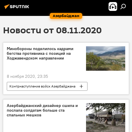
Азербайджан
Новости от 08.11.2020
Минобороны поделилось кадрами
бегства противника с позиций на
Ходжавендском направлении
8 ноября 2020, 23:35
Контрнаступление войск Азербайджана
Новости
Азербайджан
Карабах
Политика
Министерство обороны АР
Азербайджанский дизайнер сшила и
послала солдатам больше ста
противник
позиции
Бегство
спальных мешков
Ходжавенд