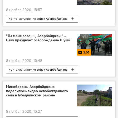
8 ноября 2020, 15:57
Контрнаступление войск Азербайджана
Новости
Азербайджан
Политика
Карабах
Министерство обороны АР
"Ты меня зовешь, Азербайджан!" -
Баку празднует освобождение Шуши
Ходжавенд
Линия фронта
2:03
8 ноября 2020, 15:48
Контрнаступление войск Азербайджана
Новости
Азербайджан
Карабах
Видео
МУЛЬТИМЕДИА
ЖИЗНЬ
Минобороны Азербайджана
поделилось видео освобожденного
села в Губадлинском районе
8 ноября 2020, 15:27