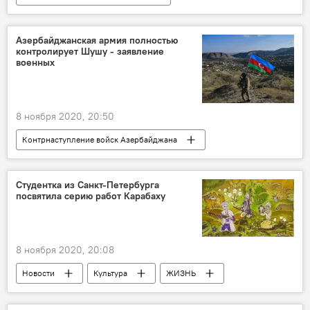
Контрнаступление войск Азербайджана
Новости
Азербайджан
Азербайджанская армия полностью
контролирует Шушу - заявление
Происшествия
ЖИЗНЬ
Карабах
военных
Агдам
Генеральная прокуратура АР
ранение
мирный житель
обстрел
8 ноября 2020, 20:50
Контрнаступление войск Азербайджана
Новости
Азербайджан
Карабах
Политика
Министерство обороны АР
Студентка из Санкт-Петербурга
посвятила серию работ Карабаху
Шуша
противник
Дезинформация
контроль
8 ноября 2020, 20:08
Новости
Культура
ЖИЗНЬ
Азербайджан
Карабах
ВУЗ