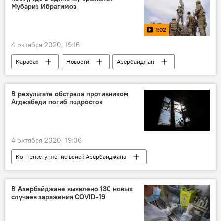
Мубариз Ибрагимов
1:02
4 октября 2020, 19:16
Карабах
Новости
Азербайджан
Видео
МУЛЬТИМЕДИА
Контрнаступление войск Азербайджана
В результате обстрела противником
Агджабеди погиб подросток
4 октября 2020, 19:06
Контрнаступление войск Азербайджана
Азербайджан
Новости
В Азербайджане выявлено 130 новых
случаев заражения COVID-19