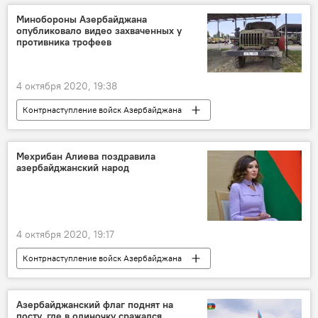
Минобороны Азербайджана
опубликовало видео захваченных у
противника трофеев
4 октября 2020, 19:38
Контрнаступление войск Азербайджана
Новости
Азербайджан
Политика
Карабах
Министерство обороны АР
Мехрибан Алиева поздравила
азербайджанский народ
противник
трофей
4 октября 2020, 19:17
Контрнаступление войск Азербайджана
Азербайджан
Карабах
Новости
Азербайджанский флаг поднят на
посту, где в одиночку сражался