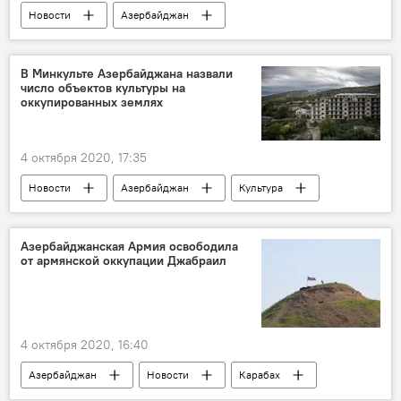
Новости
Азербайджан
землетрясение
Каспий
В Минкульте Азербайджана назвали
число объектов культуры на
оккупированных землях
4 октября 2020, 17:35
Новости
Азербайджан
Культура
ЖИЗНЬ
Карабах
Министерство культуры АР
Азербайджанская Армия освободила
от армянской оккупации Джабраил
Оккупированные территории
4 октября 2020, 16:40
Азербайджан
Новости
Карабах