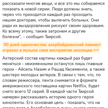
рассказали многие вещи, и все это мы собираемся
показать в новой серии. Люди должны знать,
через что приходится каждый раз проходить
нашим докторам, чтобы вылечить больных. Они
ради их выздоровления рискуют своим здоровьем.
Ко всему этому, также затронем и другие
болезни", - сообщил Таирсой.
50 дней одиночества: азербайджанский пианист 
отразил в музыке свое восприятие изоляции >>
Актерский состав картины каждый раз будет
меняться - неизменными останутся лишь главные
герои - Айсель Назим и Рашад Кесеменли, а также
шестеро молодых актеров. В связи с тем, что, по
словам режиссера, лента снимается в формате
американского поставщика картин Netflix, будет
снято всего 12 серий. В каждой части Таирсой
намерен рассказывать историю одного героя
киноленты. Его основная цель - показать, что на
самом деле в Азербайджане очень много хороших