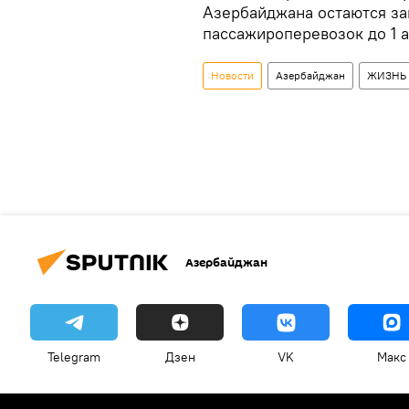
Азербайджана остаются з
пассажироперевозок до 1 а
Новости
Азербайджан
ЖИЗНЬ
Азербайджан
Telegram
Дзен
VK
Макс