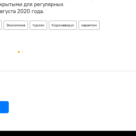
акрытыми для регулярных
вгуста 2020 года.
Экономика
туризм
Коронавирус
карантин