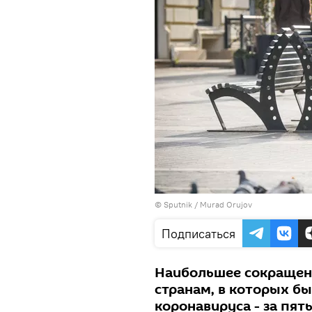
©
Sputnik / Murad Orujov
Подписаться
Наибольшее сокращен
странам, в которых б
коронавируса - за пят