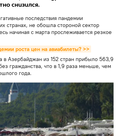
но снизился.
гативные последствия пандемии
чих странах, не обошла стороной сектор
есь начиная с марта прослеживается резкое
демии роста цен на авиабилеты? >>
да в Азербайджан из 152 стран прибыло 563,9
без гражданства, что в 1,9 раза меньше, чем
ошлого года.