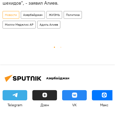
шехидов", - заявил Алиев.
Новости
Азербайджан
ЖИЗНЬ
Политика
Милли Меджлис АР
Адиль Алиев
Азербайджан
Telegram
Дзен
VK
Макс