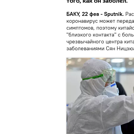
того, как он заболел.
БАКУ, 22 фев - Sputnik.
Рас
коронавирус может переда
симптомов, поэтому китай
"близкого контакта" с бол
чрезвычайного центра кит
заболеваниями Сян Ницзю