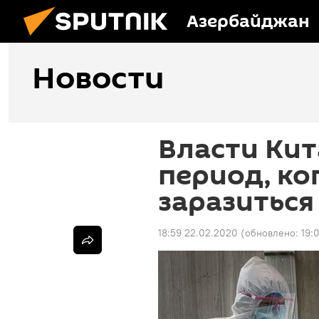
Азербайджан
Новости
Власти Кит
период, ко
заразитьс
18:59 22.02.2020
(обновлено:
19: