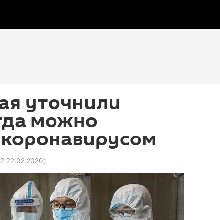
ая уточнили
гда можно
я коронавирусом
02 22.02.2020
)