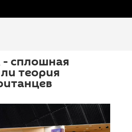
 - сплошная
ли теория
ританцев