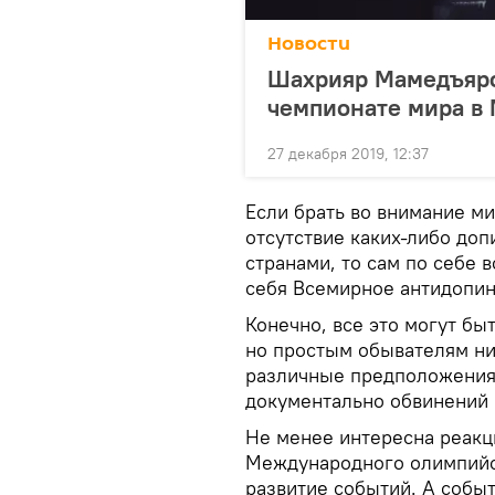
Новости
Шахрияр Мамедъяро
чемпионате мира в
27 декабря 2019, 12:37
Если брать во внимание ми
отсутствие каких-либо до
странами, то сам по себе 
себя Всемирное антидопин
Конечно, все это могут бы
но простым обывателям нич
различные предположения
документально обвинений 
Не менее интересна реакци
Международного олимпийс
развитие событий. А событ