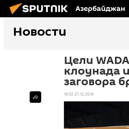
Азербайджан
Новости
Цели WADA
клоунада и
заговора б
19:52 27.12.2019