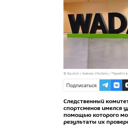
© Sputnik / Aleksey Vitvitskiy
/
Перейти в
Подписаться
Следственный комитет 
спортсменов имелся у
помощью которого мог
результаты их проверо