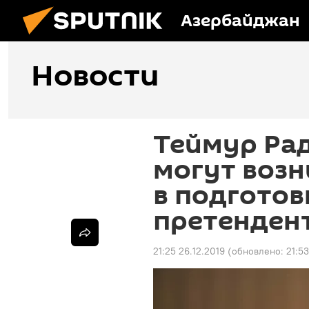
Азербайджан
Новости
Теймур Рад
могут возн
в подготов
претенден
21:25 26.12.2019
(обновлено:
21:53