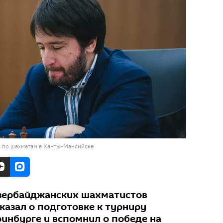
 по шахматам в Ханты-Мансийске
азербайджанских шахматистов
казал о подготовке к турниру
ринбурге и вспомнил о победе на