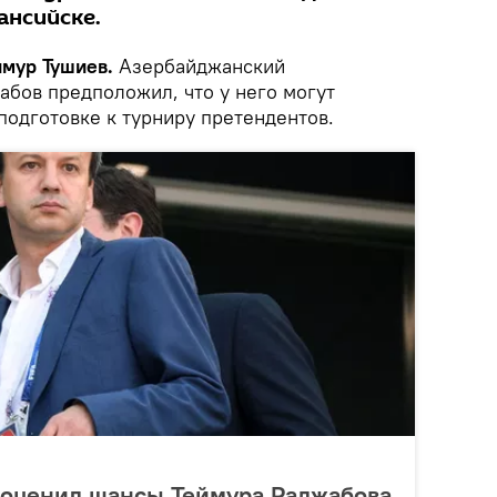
ансийске.
ймур Тушиев.
Азербайджанский
абов предположил, что у него могут
подготовке к турниру претендентов.
 оценил шансы Теймура Раджабова