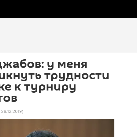
жабов: у меня
икнуть трудности
ке к турниру
тов
 26.12.2019
)