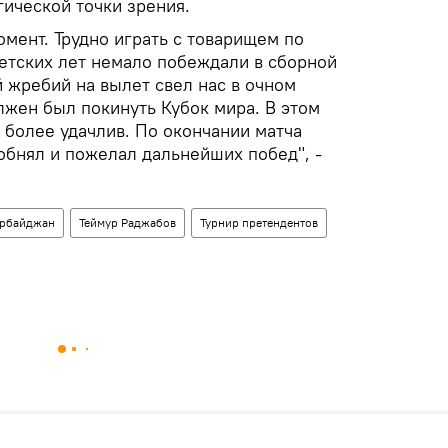
гической точки зрения.
мент. Трудно играть с товарищем по
детских лет немало побеждали в сборной
 жребий на вылет свел нас в очном
лжен был покинуть Кубок мира. В этом
 более удачлив. По окончании матча
обнял и пожелал дальнейших побед", -
рбайджан
Теймур Раджабов
Турнир претендентов