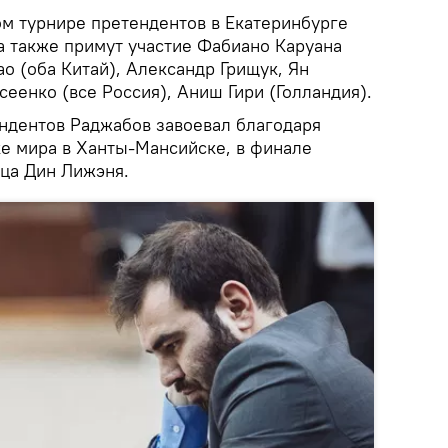
ом турнире претендентов в Екатеринбурге
 также примут участие Фабиано Каруана
о (оба Китай), Александр Грищук, Ян
еенко (все Россия), Аниш Гири (Голландия).
ендентов Раджабов завоевал благодаря
ке мира в Ханты-Мансийске, в финале
йца Дин Лижэня.