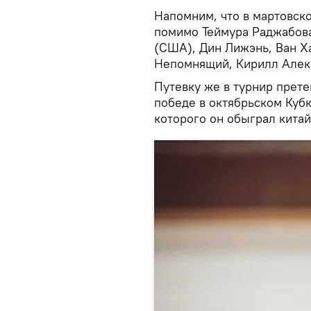
Напомним, что в мартовск
помимо Теймура Раджабова
(США), Дин Лижэнь, Ван Ха
Непомнящий, Кирилл Алекс
Путевку же в турнир прет
победе в октябрьском Куб
которого он обыграл кита