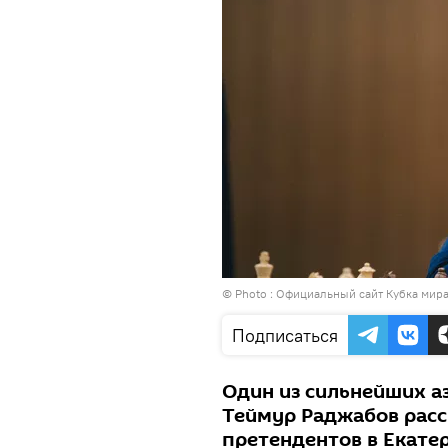
© Photo :
Официальный сайт Кубка мира
Подписаться
Один из сильнейших 
Теймур Раджабов расс
претендентов в Екате