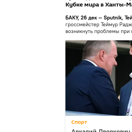
Кубке мира в Ханты-М
БАКУ, 26 дек — Sputnik, Те
гроссмейстер Теймур Радж
возникнуть проблемы при 
Спорт
Аркадий Дворкович