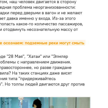
ом, наш человек двигается в сторону
редная проблема неорганизованности:
дки перед дверьми в вагон и не желают
ет давка именно у входа. Из-за этого
попасть какое-то количество пассажиров,
и отодвинуть несознательную массу от
е осознаем: подземные реки могут смыть 
де "28 Мая", "Хатаи" или "Элмляр
роблемы с направлением движения.
правостороннее, но разве граждане
ила? На таких станциях даже висят
ния типа "придерживайтесь
". Но толпы людей двигаются друг против