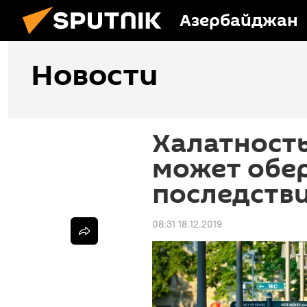
Азербайджан
Новости
Халатность
может обе
последств
08:31 18.12.2019