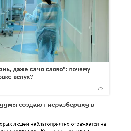
знь, даже само слово": почему
раке вслух?
уумы создают неразбериху в
орых людей неблагоприятно отражается на
ество примеров. Вот один - из жизни