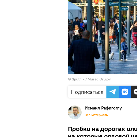
©
Sputnik / Murad Orujov
Подписаться
Исмаил Рафигоглу
Все материалы
Пробки на дорогах или
на которые рядовой ч