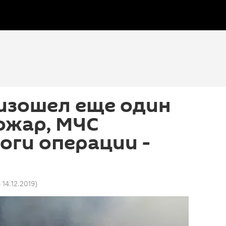
изошел еще один
ожар, МЧС
оги операции -
 14.12.2019
)