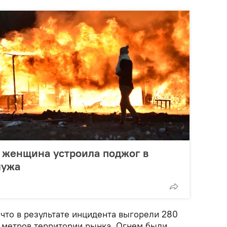
: женщина устроила поджог в
мужа
что в результате инцидента выгорели 280
 метров территории рынка. Огнем были