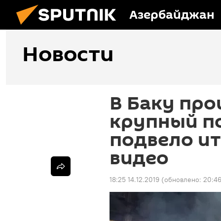
Азербайджан
Новости
В Баку про
крупный п
подвело ит
видео
18:25 14.12.2019
(обновлено:
20:46