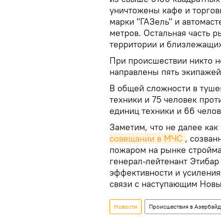
уничтожены кафе и торгов
марки "ГАЗель" и автомас
метров. Остальная часть р
территории и близлежащих
При происшествии никто н
направлены пять экипажей
В общей сложности в туше
техники и 75 человек про
единиц техники и 66 чело
Заметим, что не далее как
совещании в МЧC
, созван
пожаром на рынке стройма
генерал-лейтенант Этибар
эффективности и усиления
связи с наступающим Новы
Новости
Происшествия в Азербай