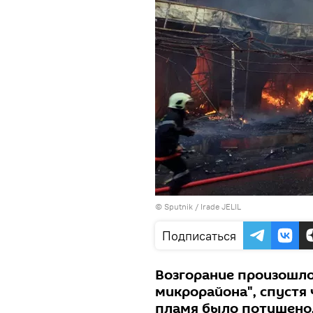
© Sputnik / Irade JELIL
Подписаться
Возгорание произошло 
микрорайона", спустя 
пламя было потушено