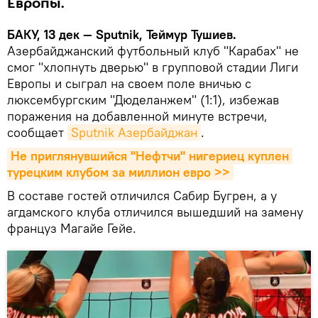
Европы.
БАКУ, 13 дек — Sputnik, Теймур Тушиев.
Азербайджанский футбольный клуб "Карабах" не
смог "хлопнуть дверью" в групповой стадии Лиги
Европы и сыграл на своем поле вничью с
люксембургским "Дюделанжем" (1:1), избежав
поражения на добавленной минуте встречи,
сообщает
Sputnik Азербайджан
.
Не приглянувшийся "Нефтчи" нигериец куплен 
турецким клубом за миллион евро >>
В составе гостей отличился Сабир Бугрен, а у
агдамского клуба отличился вышедший на замену
француз Магайе Гейе.