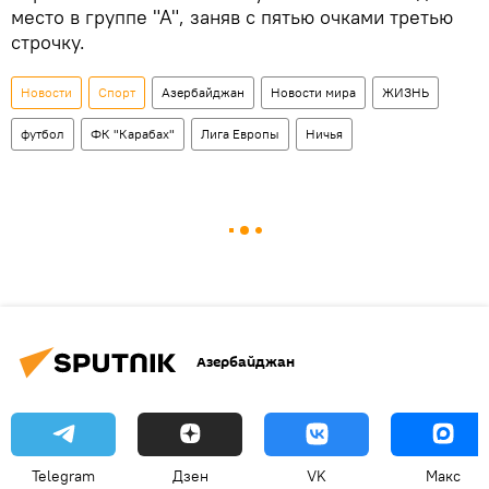
место в группе "А", заняв с пятью очками третью
строчку.
Новости
Спорт
Азербайджан
Новости мира
ЖИЗНЬ
футбол
ФК "Карабах"
Лига Европы
Ничья
Азербайджан
Telegram
Дзен
VK
Макс