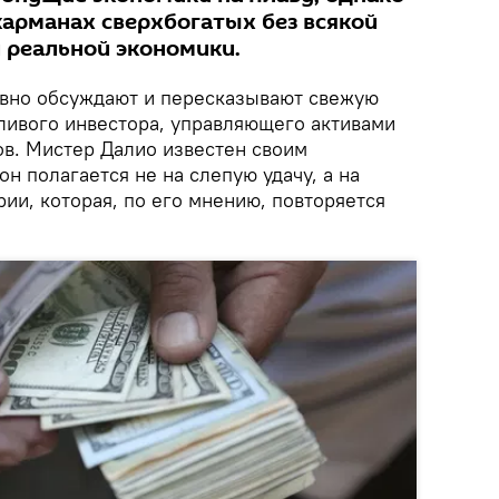
карманах сверхбогатых без всякой
 реальной экономики.
ивно обсуждают и пересказывают свежую
тливого инвестора, управляющего активами
ов. Мистер Далио известен своим
н полагается не на слепую удачу, а на
ии, которая, по его мнению, повторяется