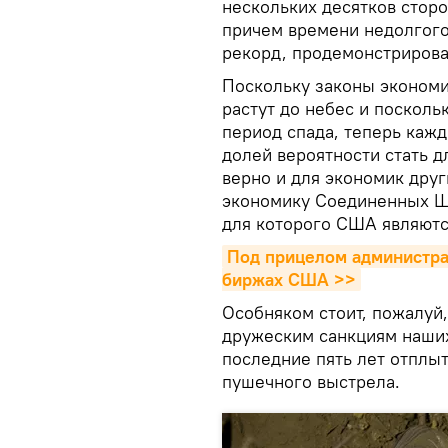
нескольких десятков сторо
причем времени недолгого
рекорд, продемонстрирова
Поскольку законы экономи
растут до небес и посколь
период спада, теперь каж
долей вероятности стать 
верно и для экономик друг
экономику Соединенных Шт
для которого США являютс
Под прицелом администрац
биржах США >>
Особняком стоит, пожалуй,
дружеским санкциям наших
последние пять лет отплыт
пушечного выстрела.