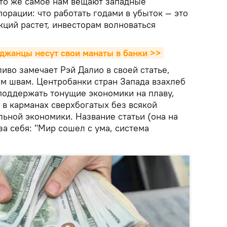
 то же самое нам вещают западные
орации: что работать годами в убыток — это
акций растет, инвесторам волноваться
джанцы несут свои манаты в банки >>
ливо замечает Рэй Далио в своей статье,
ем швам. Центробанки стран Запада взахлеб
 поддержать тонущие экономики на плаву,
 в карманах сверхбогатых без всякой
ьной экономики. Название статьи (она на
за себя: "Мир сошел с ума, система