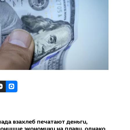
пада взахлеб печатают деньги,
онущие экономики на плаву, однако