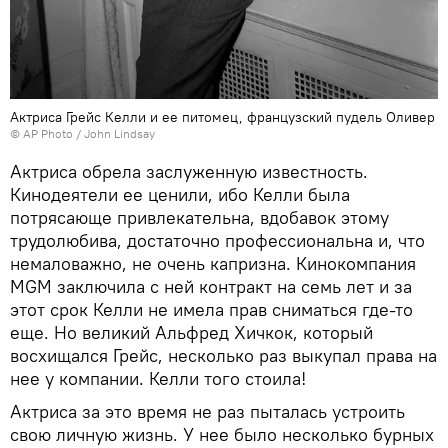
Актриса Грейс Келли и ее питомец, французский пудель Оливер
© AP Photo / John Lindsay
Актриса обрела заслуженную известность.
Кинодеятели ее ценили, ибо Келли была
потрясающе привлекательна, вдобавок этому
трудолюбива, достаточно профессиональна и, что
немаловажно, не очень капризна. Кинокомпания
MGM заключила с ней контракт на семь лет и за
этот срок Келли не имела прав сниматься где-то
еще. Но великий Альфред Хичкок, который
восхищался Грейс, несколько раз выкупал права на
нее у компании. Келли того стоила!
Актриса за это время не раз пыталась устроить
свою личную жизнь. У нее было несколько бурных