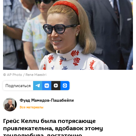
© AP Photo / Rene Maestri
Подписаться
Фуад Мамедов-Пашабейли
Все материалы
Грейс Келли была потрясающе
привлекательна, вдобавок этому
трудолюбива, достаточно