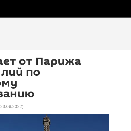
ает от Парижа
илий по
ому
ванию
 23.09.2022
)