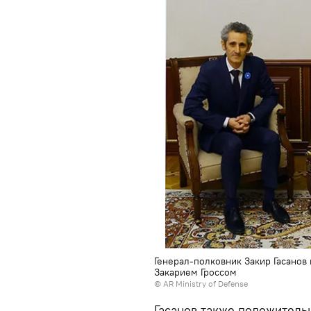
Генерал-полковник Закир Гасанов
Закарием Гроссом
©
AR Ministry of Defense
Гасанов также положитель