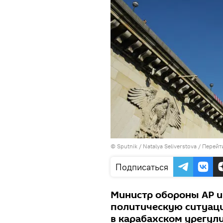
© Sputnik / Natalya Seliverstova
/
Перейт
Подписаться
Министр обороны АР и
политическую ситуаци
в карабахском урегул