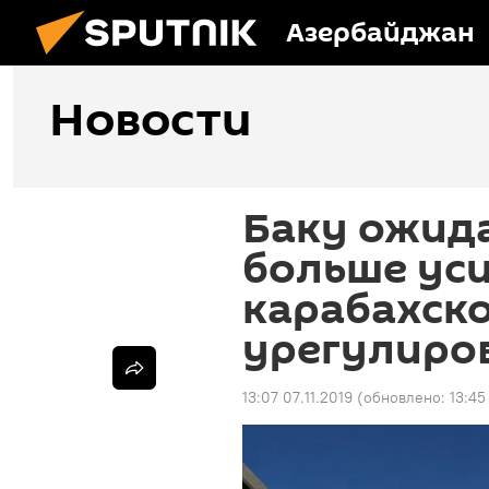
Азербайджан
Новости
Баку ожид
больше ус
карабахск
урегулиро
13:07 07.11.2019
(обновлено:
13:45