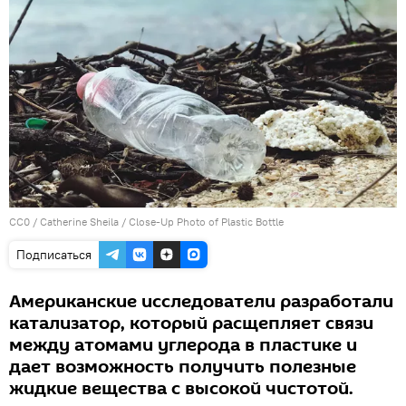
CC0
/
Catherine Sheila
/
Close-Up Photo of Plastic Bottle
Подписаться
Американские исследователи разработали
катализатор, который расщепляет связи
между атомами углерода в пластике и
дает возможность получить полезные
жидкие вещества с высокой чистотой.