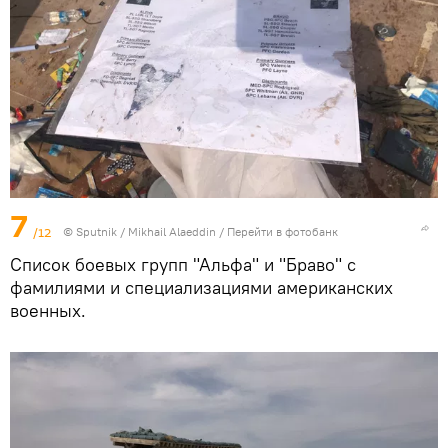
7
/12
© Sputnik / Mikhail Alaeddin
/
Перейти в фотобанк
Список боевых групп "Альфа" и "Браво" с
фамилиями и специализациями американских
военных.