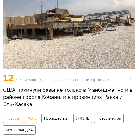
12
/12
© Sputnik / Mikhail Alaeddin
/
Перейти в фотобанк
США покинули базы не только в Манбидже, но и в
районе города Кобани, и в провинциях Ракка и
Эль-Хасаке.
Новости
Фото
Происшествия
ЖИЗНЬ
Новости мира
МУЛЬТИМЕДИА