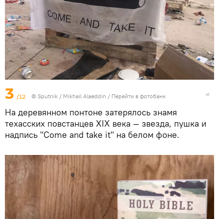
3
/12
© Sputnik / Mikhail Alaeddin
/
Перейти в фотобанк
На деревянном понтоне затерялось знамя
техасских повстанцев XIX века — звезда, пушка и
надпись "Come and take it" на белом фоне.