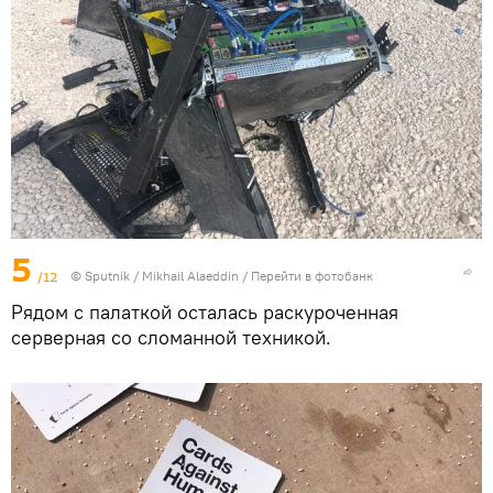
5
/12
© Sputnik / Mikhail Alaeddin
/
Перейти в фотобанк
Рядом с палаткой осталась раскуроченная
серверная со сломанной техникой.