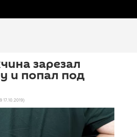
чина зарезал
у и попал под
9 17.10.2019
)