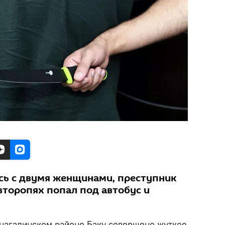
сь с двумя женщинами, преступник
второпях попал под автобус и
нагадинском районе Баку совершено жуткое