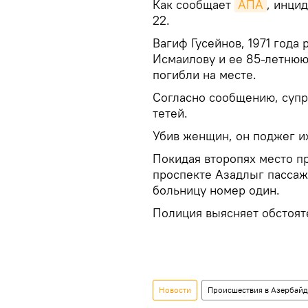
Как сообщает
АПА
, инци
22.
Вагиф Гусейнов, 1971 года
Исмаилову и ее 85-летню
погибли на месте.
Согласно сообщению, супру
тетей.
Убив женщин, он поджег их
Покидая второпях место пр
проспекте Азадлыг пассаж
больницу номер один.
Полиция выясняет обстоят
Новости
Происшествия в Азербай