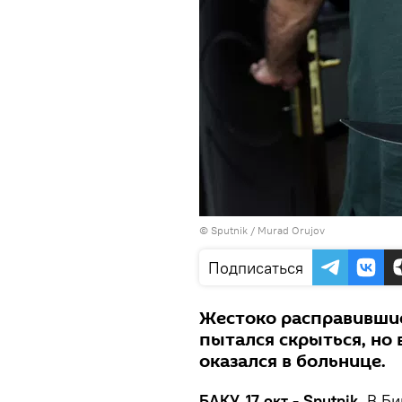
©
Sputnik / Murad Orujov
Подписаться
Жестоко расправивши
пытался скрыться, но 
оказался в больнице.
БАКУ, 17 окт - Sputnik.
В Би