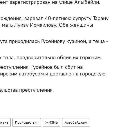
дент зарегистрирован на улице Алыбейли,
 рождения, зарезал 40-летнюю супругу Тарану
ю мать Луизу Исмаилову. Обе женщины
га приходилась Гусейнову кузиной, а теща -
 тела, предварительно облив их горючим.
еступления, Гусейнов был сбит на
ирским автобусом и доставлен в городскую
ельства преступления.
джане
Происшествия
ЖИЗНЬ
Азербайджан