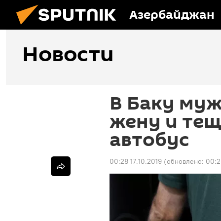
Азербайджан
Новости
В Баку муж
жену и тещ
автобус
00:28 17.10.2019
(обновлено:
00:2