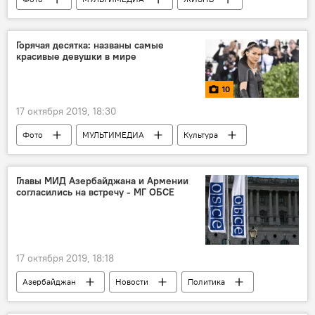
Азербайджан
Новости
Пресс-центр
Горячая десятка: названы самые
красивые девушки в мире
10
17 октября 2019, 18:30
Фото
МУЛЬТИМЕДИА
Культура
ЖИЗНЬ
Новости мира
Новости
Главы МИД Азербайджана и Армении
согласились на встречу - МГ ОБСЕ
17 октября 2019, 18:18
Азербайджан
Новости
Политика