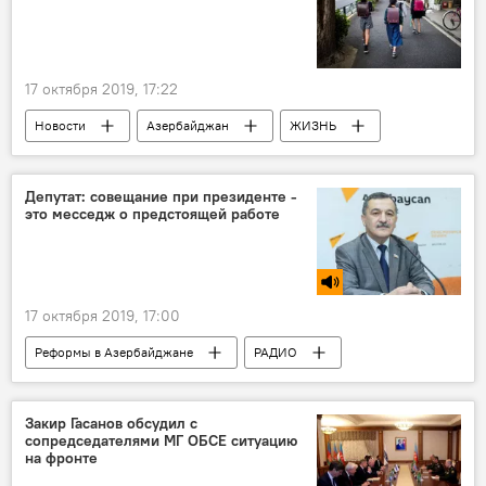
17 октября 2019, 17:22
Новости
Азербайджан
ЖИЗНЬ
Министерство образования АР
Учебники
школьный рюкзак
Депутат: совещание при президенте -
это месседж о предстоящей работе
17 октября 2019, 17:00
Реформы в Азербайджане
РАДИО
МУЛЬТИМЕДИА
АНАЛИТИКА
Новости
Азербайджан
Экономика
Закир Гасанов обсудил с
сопредседателями МГ ОБСЕ ситуацию
на фронте