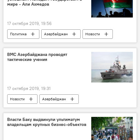
мире - Али Ахмедов
17 октября 2019, 19:56
Политика
Азербайджан
Новости
Али Ахмедов
ВМС Азербайджана проводят
тактические учения
17 октября 2019, 19:31
Новости
Азербайджан
ВМС Азербайджана
Каспийское море
учения
Власти Баку выдвинули ультиматум
владельцам крупных бизнес-объектов