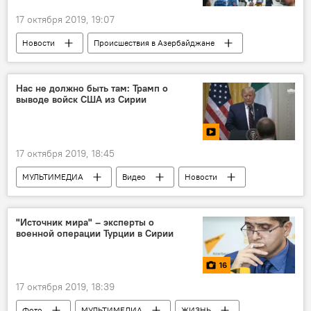
17 октября 2019, 19:07
Новости
Происшествия в Азербайджане
Азербайджан
ЖИЗНЬ
Экономика
озеленение
Баку
Объекты
Нас не должно быть там: Трамп о
выводе войск США из Сирии
ультиматум
Исполнительная власть города Баку
17 октября 2019, 18:45
МУЛЬТИМЕДИА
Видео
Новости
Политика
Новости мира
"Источник мира" – эксперты о
военной операции Турции в Сирии
16
17 октября 2019, 18:39
Фото
МУЛЬТИМЕДИА
ЖИЗНЬ