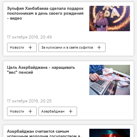
Узбекистан
Зульфия Ханбабаева сделала подарок
поклонникам в день своего рождения
- видео
17 октября 2019, 20:49
Новости
За кулисами и в свете софитов
Культура
ЖИЗНЬ
Азербайджан
День рождения
подарок
Цель Азербайджана - наращивать
"вес" пенсий
Зульфия Ханбабаева
17 октября 2019, 20:25
Новости
Азербайджан
Азербайджан считается самым
успешным молодым государством в