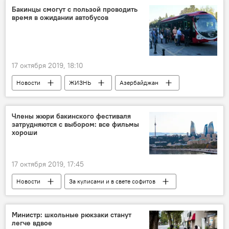
Бакинцы смогут с пользой проводить
время в ожидании автобусов
17 октября 2019, 18:10
Новости
ЖИЗНЬ
Азербайджан
Члены жюри бакинского фестиваля
затрудняются с выбором: все фильмы
хороши
17 октября 2019, 17:45
Новости
За кулисами и в свете софитов
Азербайджан
Культура
ЖИЗНЬ
Новости мира
Баку
Анимация
Министр: школьные рюкзаки станут
легче вдвое
фестиваль
жюри